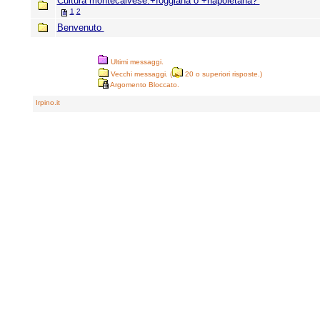
Cultura montecalvese:+foggiana o +napoletana?
1
2
Benvenuto
Ultimi messaggi.
Vecchi messaggi. (
20 o superiori risposte.)
Argomento Bloccato.
Irpino.it