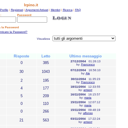
Irpino.it
Profilo
|
Registrati
|
Argomenti Attivati
|
Membri
|
Ricerca
|
FAQ
:
Password:
a la Password
enticato la Password?
Visualizza
Risposte
Letto
Ultimo messaggio
27/12/2004
01:26:13
0
385
by:
Francesco
07/12/2004
16:56:10
30
1043
by:
Ale
30/11/2004
11:35:23
2
195
by:
Francesco
18/11/2004
12:33:55
4
177
by:
amsorr
16/11/2004
16:15:57
5
209
by:
maria
15/11/2004
12:07:12
0
110
by:
maria
15/11/2004
09:48:19
0
266
by:
alfonso
03/11/2004
17:22:24
21
563
by:
amsorr