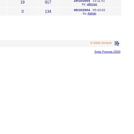
29/10/2004
15:11:51
19
917
by:
alfonso
08/10/2004
05:43:02
0
134
by:
Admin
© 2004 OVSoft
Snitz Forums 2000