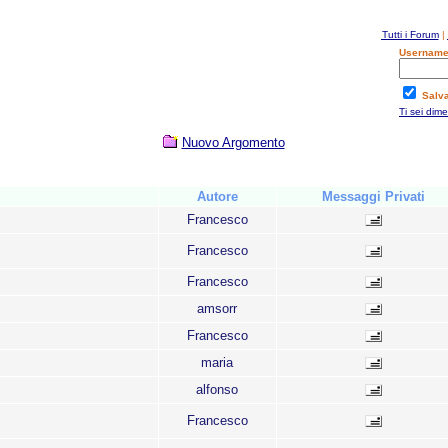
Tutti i Forum
|
Username
Salv
Ti sei dim
Nuovo Argomento
Autore
Messaggi Privati
Francesco
Francesco
Francesco
amsorr
Francesco
maria
alfonso
Francesco