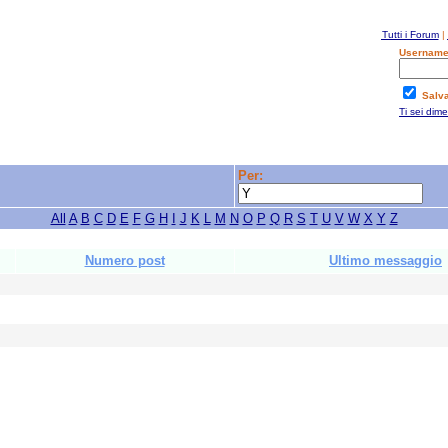
Tutti i Forum
|
Username
Salv
Ti sei dim
Per:
All
A
B
C
D
E
F
G
H
I
J
K
L
M
N
O
P
Q
R
S
T
U
V
W
X
Y
Z
Numero post
Ultimo messaggio