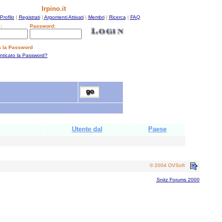
Irpino.it
Profilo
|
Registrati
|
Argomenti Attivati
|
Membri
|
Ricerca
|
FAQ
:
Password:
a la Password
enticato la Password?
Utente dal
Paese
© 2004 OVSoft
Snitz Forums 2000