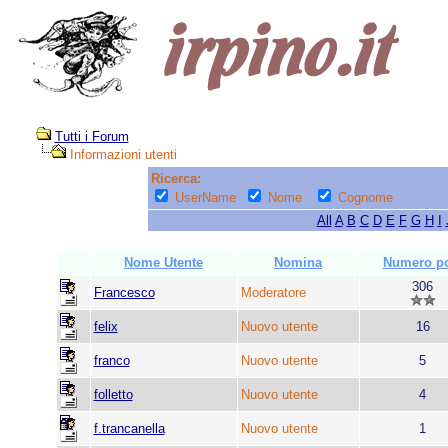
Tutti i Forum
Informazioni utenti
Ricerca:
UserName
Nome
Cognome
All
A
B
C
D
E
F
G
H
I
Nome Utente
Nomina
Numero po
306
Francesco
Moderatore
felix
Nuovo utente
16
franco
Nuovo utente
5
folletto
Nuovo utente
4
f.trancanella
Nuovo utente
1