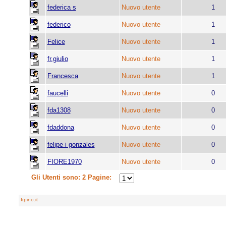
federica s
Nuovo utente
1
federico
Nuovo utente
1
Felice
Nuovo utente
1
fr.giulio
Nuovo utente
1
Francesca
Nuovo utente
1
faucelli
Nuovo utente
0
fda1308
Nuovo utente
0
fdaddona
Nuovo utente
0
felipe i gonzales
Nuovo utente
0
FIORE1970
Nuovo utente
0
Gli Utenti sono: 2 Pagine:
Irpino.it