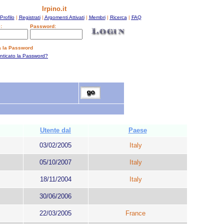
Irpino.it
Profilo
|
Registrati
|
Argomenti Attivati
|
Membri
|
Ricerca
|
FAQ
:
Password:
a la Password
enticato la Password?
Utente dal
Paese
03/02/2005
Italy
05/10/2007
Italy
18/11/2004
Italy
30/06/2006
22/03/2005
France