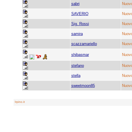
sabri
Nuovo
SAVERIO
Nuovo
Sig. Rossi
Nuovo
samira
Nuovo
scazzamariello
Nuovo
shibasmar
Nuovo
stefano
Nuovo
stella
Nuovo
sweetmoon85
Nuovo
Irpino.it