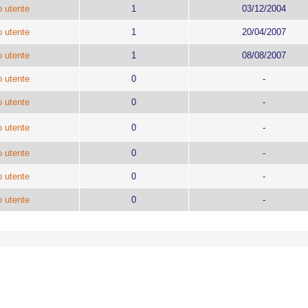
 utente
1
03/12/2004
 utente
1
20/04/2007
 utente
1
08/08/2007
 utente
0
-
 utente
0
-
 utente
0
-
 utente
0
-
 utente
0
-
 utente
0
-