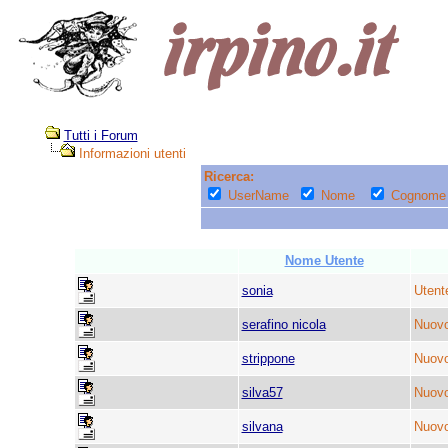
Tutti i Forum
Informazioni utenti
Ricerca:
UserName
Nome
Cognome
Nome Utente
sonia
Utent
serafino nicola
Nuovo
strippone
Nuovo
silva57
Nuovo
silvana
Nuovo