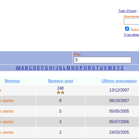
Tutti i Forum
|
Username
Salv
Ti sei dim
Per:
All
A
B
C
D
E
F
G
H
I
J
K
L
M
N
O
P
Q
R
S
T
U
V
W
X
Y
Z
Nomina
Numero post
Ultimo messaggio
248
e
13/12/2007
 utente
8
08/10/2007
 utente
5
05/05/2005
 utente
3
05/07/2006
 utente
2
24/03/2005