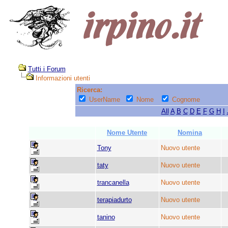
Tutti i Forum
Informazioni utenti
Ricerca:
UserName
Nome
Cognome
All
A
B
C
D
E
F
G
H
I
Nome Utente
Nomina
Tony
Nuovo utente
taty
Nuovo utente
trancanella
Nuovo utente
terapiadurto
Nuovo utente
tanino
Nuovo utente