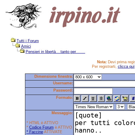
Tutti i Forum
Amici
Pensieri in libertà....tanto per........
Nota:
Devi prima regis
Per registrarti,
clicca quì
Dimensione finestra:
Username:
Password:
Formato:
Messaggio:
* HTML è ATTIVO
*
Codice Forum
è ATTIVO
* Faccine
ATTIVATE