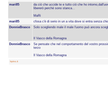
mari85
da ciò che uccide te e tutto ciò che ho intorno,dall'u
libererò perchè sono stanca...
MaRi
mari85
cfosa c'è di serio in un a vita dove si entra senza chi
DonnieBrasco
Solo scegliendo male il male l'uomo può ancora scegl
Il Vasco della Romagna
DonnieBrasco
Se pensate che nel comportamento del vostro prossimo
terzo
Il Vasco della Romagna
Irpino.it