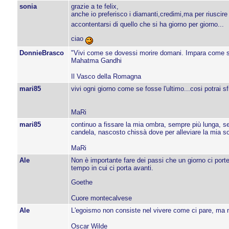
sonia
grazie a te felix,
anche io preferisco i diamanti,credimi,ma per riuscire 
accontentarsi di quello che si ha giorno per giorno...
ciao
DonnieBrasco
"Vivi come se dovessi morire domani. Impara come s
Mahatma Gandhi
Il Vasco della Romagna
mari85
vivi ogni giorno come se fosse l'ultimo...cosi potrai sfr
MaRi
mari85
continuo a fissare la mia ombra, sempre più lunga, sem
candela, nascosto chissà dove per alleviare la mia sol
MaRi
Ale
Non è importante fare dei passi che un giorno ci por
tempo in cui ci porta avanti.
Goethe
Cuore montecalvese
Ale
L'egoismo non consiste nel vivere come ci pare, ma ne
Oscar Wilde