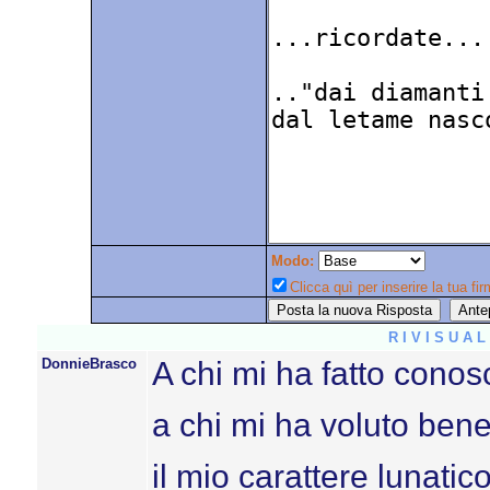
Modo:
Clicca quì per inserire la tua fir
R I V I S U A 
DonnieBrasco
A chi mi ha fatto conos
a chi mi ha voluto ben
il mio carattere lunatico