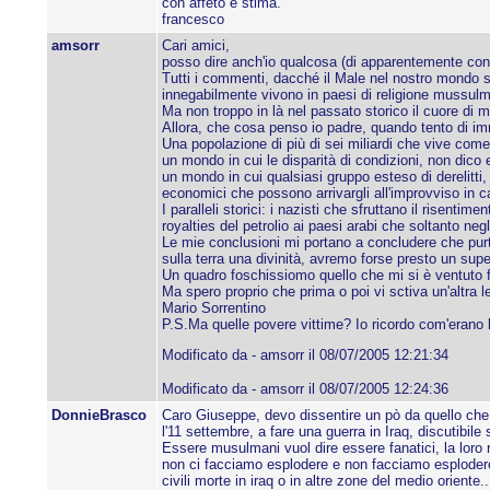
con affeto e stima.
francesco
amsorr
Cari amici,
posso dire anch'io qualcosa (di apparentemente conci
Tutti i commenti, dacché il Male nel nostro mondo s
innegabilmente vivono in paesi di religione mussulma
Ma non troppo in là nel passato storico il cuore di 
Allora, che cosa penso io padre, quando tento di imma
Una popolazione di più di sei miliardi che vive come
un mondo in cui le disparità di condizioni, non dic
un mondo in cui qualsiasi gruppo esteso di derelitti
economici che possono arrivargli all'improvviso in cas
I paralleli storici: i nazisti che sfruttano il risenti
royalties del petrolio ai paesi arabi che soltanto neg
Le mie conclusioni mi portano a concludere che purt
sulla terra una divinità, avremo forse presto un supe
Un quadro foschissiomo quello che mi si è ventuto f
Ma spero proprio che prima o poi vi sctiva un'altra le
Mario Sorrentino
P.S.Ma quelle povere vittime? Io ricordo com'erano 
Modificato da - amsorr il 08/07/2005 12:21:34
Modificato da - amsorr il 08/07/2005 12:24:36
DonnieBrasco
Caro Giuseppe, devo dissentire un pò da quello che
l'11 settembre, a fare una guerra in Iraq, discutib
Essere musulmani vuol dire essere fanatici, la loro 
non ci facciamo esplodere e non facciamo esplodere
civili morte in iraq o in altre zone del medio orient