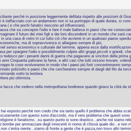
liante perché in posizione leggermente defilata rispetto alle posizioni di Giu
i è riaffacciato con un andamento non si sa purtroppo di quale durata, si con
na ( e che pochi fanatici riescono ad influenzare).
massa che sa concepire l'odio e fare il male batteva in paesi che noi conosciam
ginare il futuro dei miei figli e dei loro discendenti in un mondo che sarà cara
 in una casa di vetro in cui tutto ciò che avviene in un qualsiasi paese sperdu
o economiche, ma di sopravvivenza si allargano sempre di più;
, nel senso economico e culturale del termine, appena esce dalla mortificazio
a per spargere l'odio e possibilmente colpire altri gruppi,piccoli o grandi, che 
mento tedesco per i pesanti danni di guerra che pagavano ai vincitori della prima g
li anni Cinquanta pativano la fame, e altri casi che tutti ossono trovare, volend
roppo le cose evolveranno in modo che i paesi più forti concentreranno sempr
rstato poliziotto e paesi che che cercheranno sempre di dargli del filo da torce
ormando sotto la testiera.
ttera più ottimista.
le facce che vedevo nella metropolitana londinese quando giravo la città da s
 hai esposto perchè non credo che sia tanto quello il problema che abbia sca
ile sicuramente con questo sono d'accordo, ma il vero problema che questi so
religione è fanatismo...su questo punto io sono drastico...anche noi siamo reli
 bombe per ammazzare degli innocenti in nome di chissà quale dio...e non mi 
e...non c'entra niente...siamo di fronte a gente che è pazza,non trovo altri term