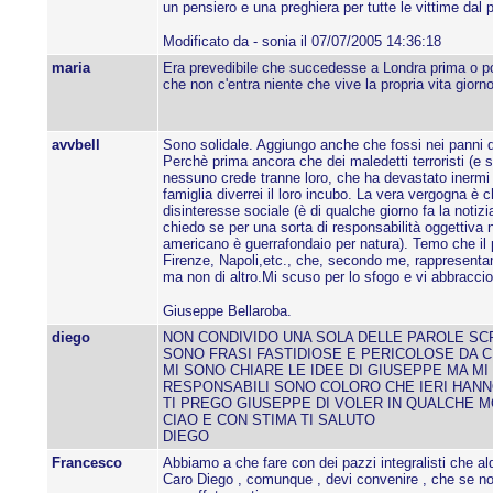
un pensiero e una preghiera per tutte le vittime dal 
Modificato da - sonia il 07/07/2005 14:36:18
maria
Era prevedibile che succedesse a Londra prima o p
che non c'entra niente che vive la propria vita gio
avvbell
Sono solidale. Aggiungo anche che fossi nei panni del
Perchè prima ancora che dei maledetti terroristi (e 
nessuno crede tranne loro, che ha devastato inermi
famiglia diverrei il loro incubo. La vera vergogna è 
disinteresse sociale (è di qualche giorno fa la notiz
chiedo se per una sorta di responsabilità oggettiva n
americano è guerrafondaio per natura). Temo che il 
Firenze, Napoli,etc., che, secondo me, rappresentano
ma non di altro.Mi scuso per lo sfogo e vi abbraccio 
Giuseppe Bellaroba.
diego
NON CONDIVIDO UNA SOLA DELLE PAROLE SCR
SONO FRASI FASTIDIOSE E PERICOLOSE DA CU
MI SONO CHIARE LE IDEE DI GIUSEPPE MA MI
RESPONSABILI SONO COLORO CHE IERI HAN
TI PREGO GIUSEPPE DI VOLER IN QUALCHE M
CIAO E CON STIMA TI SALUTO
DIEGO
Francesco
Abbiamo a che fare con dei pazzi integralisti che aldila
Caro Diego , comunque , devi convenire , che se non c