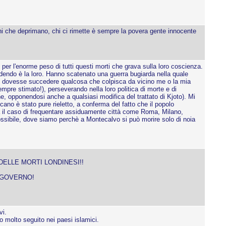
che deprimano, chi ci rimette è sempre la povera gente innocente
per l'enorme peso di tutti questi morti che grava sulla loro coscienza.
adendo è la loro. Hanno scatenato una guerra bugiarda nella quale
se dovesse succedere qualcosa che colpisca da vicino me o la mia
empre stimato!), perseverando nella loro politica di morte e di
ne, opponendosi anche a qualsiasi modifica del trattato di Kjoto). Mi
cano è stato pure rieletto, a conferma del fatto che il popolo
a il caso di frequentare assiduamente città come Roma, Milano,
possibile, dove siamo perchè a Montecalvo si può morire solo di noia
DELLE MORTI LONDINESI!!
 GOVERNO!
vi.
o molto seguito nei paesi islamici.