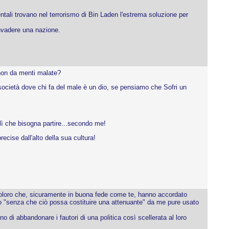
entali trovano nel terrorismo di Bin Laden l'estrema soluzione per
invadere una nazione.
 non da menti malate?
ocietà dove chi fa del male è un dio, se pensiamo che Sofri un
 lì che bisogna partire...secondo me!
cise dall'alto della sua cultura!
i coloro che, sicuramente in buona fede come te, hanno accordato
iso "senza che ciò possa costituire una attenuante" da me pure usato
 di abbandonare i fautori di una politica così scellerata al loro