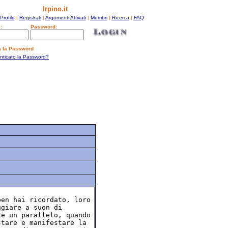
Irpino.it
Profilo
|
Registrati
|
Argomenti Attivati
|
Membri
|
Ricerca
|
FAQ
:
Password:
a la Password
enticato la Password?