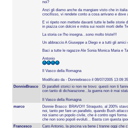
noi?
Anzi gli diamo anche da mangiare visto che in italia
crocifisso, vi rendete conto a cosa arrivano e dove a
E vi ripeto non mettete davanti tutte le belle storie
in piazza con dolcini e mitra sui nostri morti delle 
La storia ce l'ho insegna...sono molto triste!!!
Un abbraccio A Giuseppe a Diego e a tutti gli amici 
Baci a tutte le ragazze Ale Sonia Monica Maria e Tat
Antonio
Il Vasco della Romagna
Modificato da - Donniebrasco il 08/07/2005 13:09:3
DonnieBrasco
Di paralleli storici io non ne trovo: questi non ti fa
con tanto di dichiarazione...la guerra non è mai stat
Il Vasco della Romagna
marco
Donnie Brasco: BRAVO!!! Straquoto, al 200% stavolta
noi, tanto per fare un parallelo, quando Bush attac
noi siamo un popolo civile, che è contro ogni forma 
che non sono popoli evoluti... Basta con questa ipoc
Francesco
Caro Antonio, la piscina va bene ( tranne oggi che c