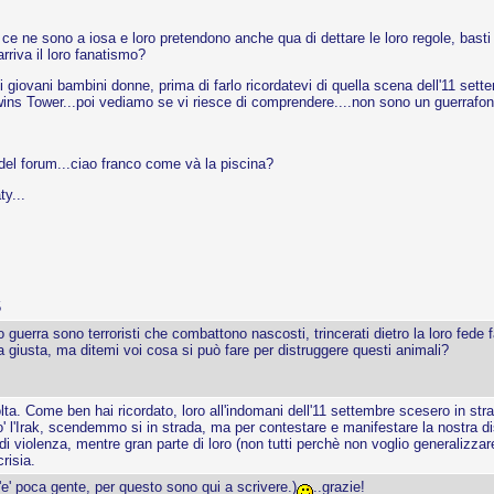
 ce ne sono a iosa e loro pretendono anche qua di dettare le loro regole, basti
rriva il loro fanatismo?
 di giovani bambini donne, prima di farlo ricordatevi di quella scena dell'11 s
Twins Tower...poi vediamo se vi riesce di comprendere....non sono un guerrafonda
del forum...ciao franco come và la piscina?
y...
5
nno guerra sono terroristi che combattono nascosti, trincerati dietro la loro fede
a giusta, ma ditemi voi cosa si può fare per distruggere questi animali?
. Come ben hai ricordato, loro all'indomani dell'11 settembre scesero in strad
co' l'Irak, scendemmo si in strada, ma per contestare e manifestare la nostra 
di violenza, mentre gran parte di loro (non tutti perchè non voglio generalizzar
risia.
'e' poca gente, per questo sono qui a scrivere.)
..grazie!