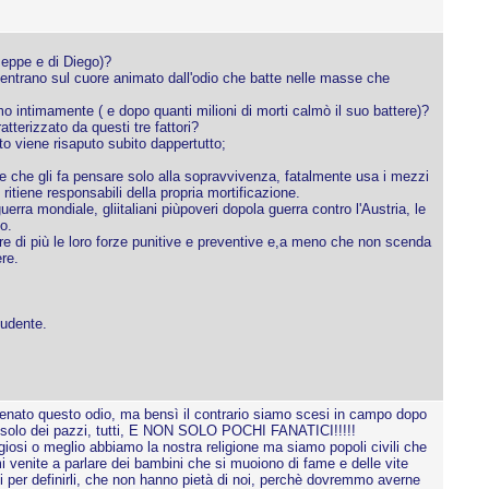
seppe e di Diego)?
centrano sul cuore animato dall'odio che batte nelle masse che
o intimamente ( e dopo quanti milioni di morti calmò il suo battere)?
tterizzato da questi tre fattori?
to viene risaputo subito dappertutto;
ne che gli fa pensare solo alla sopravvivenza, fatalmente usa i mezzi
ritiene responsabili della propria mortificazione.
uerra mondiale, gliitaliani piùpoveri dopola guerra contro l'Austria, le
o.
e di più le loro forze punitive e preventive e,a meno che non scenda
re.
tudente.
tenato questo odio, ma bensì il contrario siamo scesi in campo dopo
no solo dei pazzi, tutti, E NON SOLO POCHI FANATICI!!!!!
giosi o meglio abbiamo la nostra religione ma siamo popoli civili che
venite a parlare dei bambini che si muoiono di fame e delle vite
ini per definirli, che non hanno pietà di noi, perchè dovremmo averne