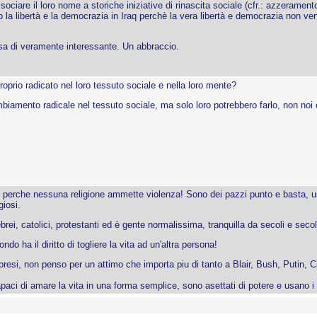
sociare il loro nome a storiche iniziative di rinascita sociale (cfr.: azzeramen
 la libertà e la democrazia in Iraq perchè la vera libertà e democrazia non v
sa di veramente interessante. Un abbraccio.
prio radicato nel loro tessuto sociale e nella loro mente?
mbiamento radicale nel tessuto sociale, ma solo loro potrebbero farlo, non noi
e perche nessuna religione ammette violenza! Sono dei pazzi punto e basta, us
iosi.
rei, catolici, protestanti ed è gente normalissima, tranquilla da secoli e secol
do ha il diritto di togliere la vita ad un'altra persona!
ompresi, non penso per un attimo che importa piu di tanto a Blair, Bush, Putin, C
ci di amare la vita in una forma semplice, sono asettati di potere e usano i m