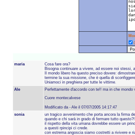
Mo
C
maria
Cosa fare ora?
Bisogna continuare a vivere, ad essere noi stessi, a
Il mondo libero ha questo preciso dovere: dimostrare
termine la sua missione, che è quella di sconfiggere
Uniamoci in preghiera per tutte le vittime.
Ale
Perfettamente d'accordo con te!! ma in che mondo 
Cuore montecalvese
Modificato da - Ale il 07/07/2005 14:17:47
sonia
un tragico avvenimento che porta ancora la firma del 
quando e chi sarà in grado di fermare tutto questo?!
il rispetto della vita umana dovrebbe essere un prin
a questi rpincipi ci crede.
con estrema angoscia siamo costretti a rivivere e ria