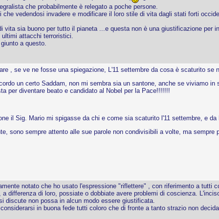
ntegralista che probabilmente è relegato a poche persone.
che vedendosi invadere e modificare il loro stile di vita dagli stati forti occid
i vita sia buono per tutto il pianeta ...e questa non è una giustificazione per 
ultimi attacchi terroristici.
è giunto a questo.
gare , se ve ne fosse una spiegazione, L'11 settembre da cosa è scaturito se
icordo un certo Saddam, non mi sembra sia un santone, anche se viviamo in s
ta per diventare beato e candidato al Nobel per la Pace!!!!!!!
one il Sig. Mario mi spigasse da chi e come sia scaturito l'11 settembre, e da
e, sono sempre attento alle sue parole non condivisibili a volte, ma sempre pre
mente notato che ho usato l'espressione "riflettere" , con riferimento a tutt
e, a differenza di loro, possiate o dobbiate avere problemi di coscienza. L'inc
i si discute non possa in alcun modo essere giustificata.
siderarsi in buona fede tutti coloro che di fronte a tanto strazio non decidano