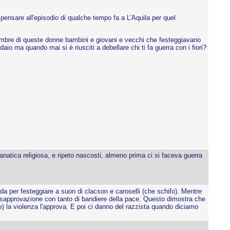
 pensare all'episodio di qualche tempo fa a L'Aquila per quel
ettembre di queste donne bambini e giovani e vecchi che festeggiavano
io ma quando mai si è riusciti a debellare chi ti fa guerra con i fiori?
 fanatica religiosa, e ripeto nascosti, almeno prima ci si faceva guerra
a per festeggiare a suon di clacson e caroselli (che schifo). Mentre
disapprovazione con tanto di bandiere della pace. Questo dimostra che
e) la violenza l'approva. E poi ci danno del razzista quando diciamo