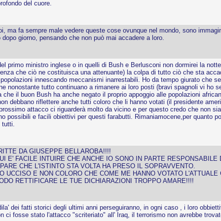
profondo del cuore.
oi, ma fa sempre male vedere queste cose ovunque nel mondo, sono immagini 
rno dopo giorno, pensando che non può mai accadere a loro.
 primo ministro inglese o in quelli di Bush e Berlusconi non dormirei la notte 
senza che ciò ne costituisca una attenuante) la colpa di tutto ciò che sta acc
 popolazioni innescando meccanismi inarrestabili. Ho da tempo giurato che 
che nonostante tutto continuano a rimanere ai loro posti (bravi spagnoli vi ho s
ia che il buon Bush ha anche negato il proprio appoggio alle popolazioni africa
on debbano riflettere anche tutti coloro che li hanno votati (il presidente ameri
prossimo attacco ci riguarderà molto da vicino e per questo credo che non si
 possibili e facili obiettivi per questi farabutti. Rimaniamocene,per quanto 
tutti.
ITTE DA GIUSEPPE BELLAROBA!!!!
I E' FACILE INTUIRE CHE ANCHE IO SONO IN PARTE RESPONSABILE 
 PARE CHE L'ISTINTO STA VOLTA HA PRESO IL SOPRAVVENTO.
NO UCCISO E NON COLORO CHE COME ME HANNO VOTATO L'ATTUALE
ODO RETTIFICARE LE TUE DICHIARAZIONI TROPPO AMARE!!!!
' dei fatti storici degli ultimi anni perseguiranno, in ogni caso , i loro obbietti
i fosse stato l'attacco "scriteriato" all' Iraq, il terrorismo non avrebbe trovat