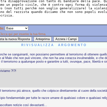
do:
licca quì per inserire la tua firma.
R I V I S U A L I Z Z A A R G O M E N T O
nche se sanguinanti, non possiamo permettere al terrorismo di ottenere quello c
 al Male che non può vincere, che non ha una corazza invulnerabile, e che dop
 il terrorismo a qualunque posto e garantire a tutti, ovunque, pace, libertà e 
viviamo ?!?!
terrorismo più atroce, quello che colpisce direttamente al cuore della società 
cipio fondamentale per tutte le razze umane di qualsiasi colore e qualsiasi re
scoltare notizie così devastanti...