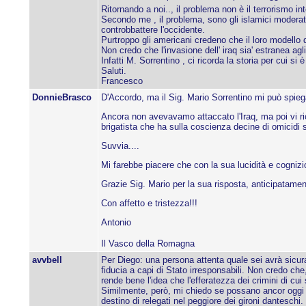
Ritornando a noi.., il problema non è il terrorismo i
Secondo me , il problema, sono gli islamici moderati 
controbbattere l'occidente.
Purtroppo gli americani credeno che il loro modello d
Non credo che l'invasione dell' iraq sia' estranea agli 
Infatti M. Sorrentino , ci ricorda la storia per cui si 
Saluti.
Francesco
DonnieBrasco
D'Accordo, ma il Sig. Mario Sorrentino mi può spie
Ancora non avevavamo attaccato l'Iraq, ma poi vi r
brigatista che ha sulla coscienza decine di omicidi s
Suvvia....
Mi farebbe piacere che con la sua lucidità e cognizi
Grazie Sig. Mario per la sua risposta, anticipatament
Con affetto e tristezza!!!
Antonio
Il Vasco della Romagna
avvbell
Per Diego: una persona attenta quale sei avrà sicura
fiducia a capi di Stato irresponsabili. Non credo ch
rende bene l'idea che l'efferatezza dei crimini di cu
Similmente, però, mi chiedo se possano ancor oggi con
destino di relegati nel peggiore dei gironi danteschi.