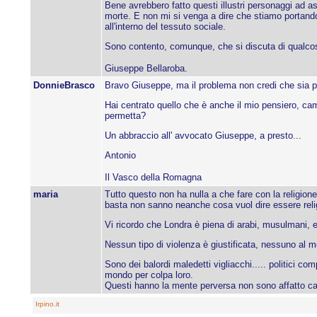
Bene avrebbero fatto questi illustri personaggi ad as
morte. E non mi si venga a dire che stiamo portando
all'interno del tessuto sociale.
Sono contento, comunque, che si discuta di qualco
Giuseppe Bellaroba.
DonnieBrasco
Bravo Giuseppe, ma il problema non credi che sia pro
Hai centrato quello che è anche il mio pensiero, ca
permetta?
Un abbraccio all' avvocato Giuseppe, a presto...
Antonio
Il Vasco della Romagna
maria
Tutto questo non ha nulla a che fare con la religion
basta non sanno neanche cosa vuol dire essere relig
Vi ricordo che Londra è piena di arabi, musulmani, eb
Nessun tipo di violenza è giustificata, nessuno al mon
Sono dei balordi maledetti vigliacchi..... politici c
mondo per colpa loro.
Questi hanno la mente perversa non sono affatto capa
Irpino.it