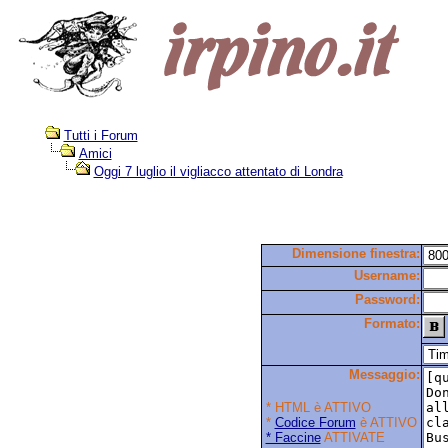
Tutti i Forum
Amici
Oggi 7 luglio il vigliacco attentato di Londra
Dimensione finestra:
Username:
Password:
Formato:
Messaggio:
* HTML è ATTIVO
*
Codice Forum
è ATTIVO
* Faccine
ATTIVATE