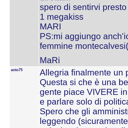
spero di sentirvi presto
1 megakiss
MARI
PS:mi aggiungo anch'io
femmine montecalvesi(cn 
MaRi
anto75
Allegria finalmente un pò
Questa si che è una bel
gente piace VIVERE in
e parlare solo di polit
Spero che gli amministr
leggendo (sicuramente)