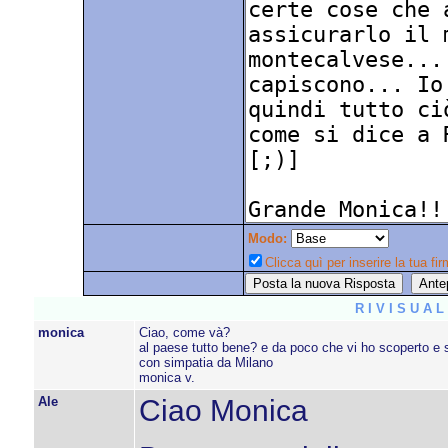
Modo:
Clicca quì per inserire la tua fir
R I V I S U A 
monica
Ciao, come và?
al paese tutto bene? e da poco che vi ho scoperto e 
con simpatia da Milano
monica v.
Ale
Ciao Monica