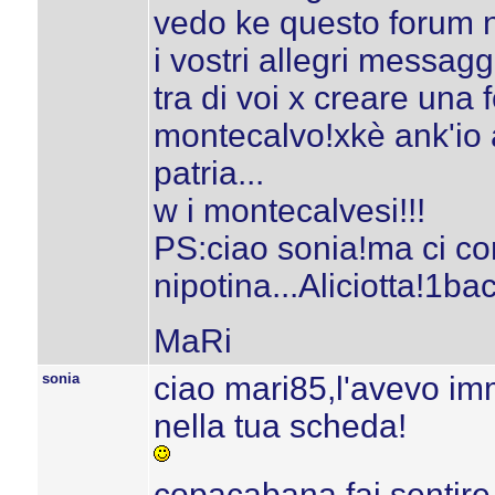
vedo ke questo forum n
i vostri allegri messag
tra di voi x creare una 
montecalvo!xkè ank'io 
patria...
w i montecalvesi!!!
PS:ciao sonia!ma ci co
nipotina...Aliciotta!1ba
MaRi
sonia
ciao mari85,l'avevo imm
nella tua scheda!
copacabana fai sentire 