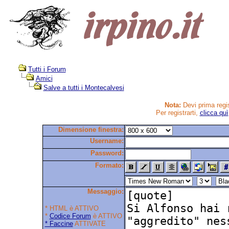
Tutti i Forum
Amici
Salve a tutti i Montecalvesi
Nota:
Devi prima regis
Per registrarti,
clicca quì
Dimensione finestra:
Username:
Password:
Formato:
Messaggio:
* HTML è ATTIVO
*
Codice Forum
è ATTIVO
* Faccine
ATTIVATE