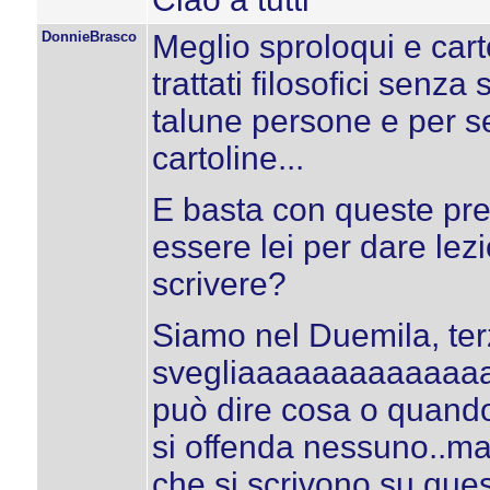
DonnieBrasco
Meglio sproloqui e cart
trattati filosofici senza 
talune persone e per se
cartoline...
E basta con queste pres
essere lei per dare lezi
scrivere?
Siamo nel Duemila, ter
svegliaaaaaaaaaaaaaa.
può dire cosa o quando
si offenda nessuno..m
che si scrivono su que