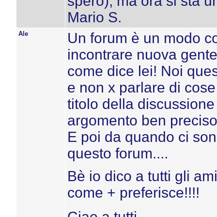
spero), ma ora si sta u
Mario S.
Ale
Un forum è un modo com
incontrare nuova gente
come dice lei! Noi ques
e non x parlare di cose 
titolo della discussio
argomento ben preciso
E poi da quando ci sono
questo forum....
Bè io dico a tutti gli a
come + preferisce!!!!
Ciao a tutti