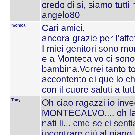
credo di si, siamo tutti
angelo80
monica
Cari amici,
ancora grazie per l'affe
I miei genitori sono mo
e a Montecalvo ci sono 
bambina.Vorrei tanto to
accontento di quello ch
con il cuore saluti a tut
Tony
Oh ciao ragazzi io invec
MONTECALVO.... oh la
nati li... cmq se ci se
incontrare giù al piano !