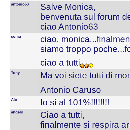
antonio63
Salve Monica,
benvenuta sul forum d
ciao Antonio63
sonia
ciao, monica...finalmen
siamo troppo poche...fo
ciao a tutti
Tony
Ma voi siete tutti di m
Antonio Caruso
Ale
Io sì al 101%!!!!!!!!
angelo
Ciao a tutti,
finalmente si respira a