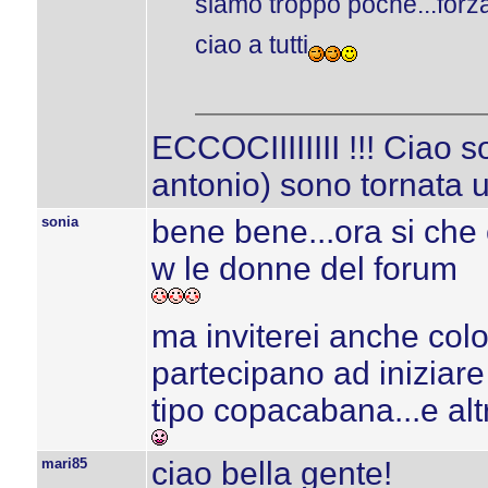
siamo troppo poche...forza
ciao a tutti
ECCOCIIIIIIII !!! Ciao s
antonio) sono tornata 
sonia
bene bene...ora si che c
w le donne del forum
ma inviterei anche colo
partecipano ad iniziare 
tipo copacabana...e altr
mari85
ciao bella gente!