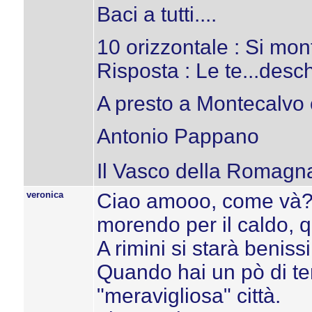
Baci a tutti....
10 orizzontale : Si mo
Risposta : Le te...desche!
A presto a Montecalvo co
Antonio Pappano
Il Vasco della Romagn
veronica
Ciao amooo, come và? 
morendo per il caldo, qu
A rimini si starà benissi
Quando hai un pò di te
"meravigliosa" città.