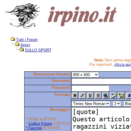
Tutti i Forum
Amici
SULLO SPORT
Nota:
Devi prima regis
Per registrarti,
clicca quì
Dimensione finestra:
Username:
Password:
Formato:
Messaggio:
* HTML è ATTIVO
*
Codice Forum
è ATTIVO
* Faccine
ATTIVATE