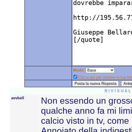
Modo:
Clicca quì per inserire la tua fir
R I V I S U A 
avvbell
Non essendo un grosso p
qualche anno fa mi lim
calcio visto in tv, come 
Annoiato della indigest