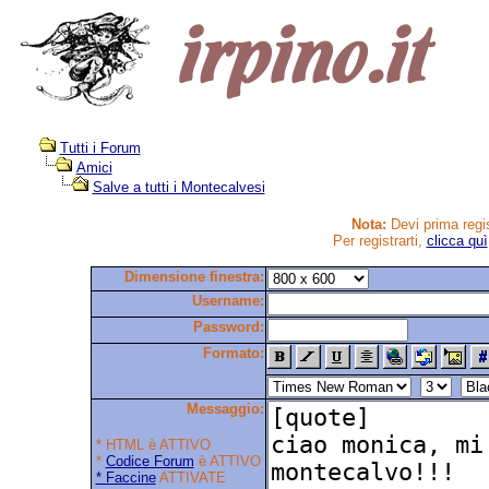
Tutti i Forum
Amici
Salve a tutti i Montecalvesi
Nota:
Devi prima regis
Per registrarti,
clicca quì
Dimensione finestra:
Username:
Password:
Formato:
Messaggio:
* HTML è ATTIVO
*
Codice Forum
è ATTIVO
* Faccine
ATTIVATE