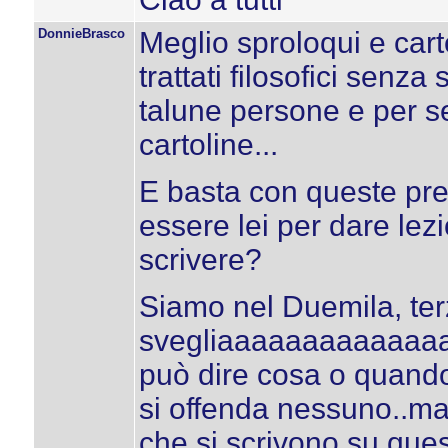
DonnieBrasco
Meglio sproloqui e cart
trattati filosofici senza 
talune persone e per se
cartoline...
E basta con queste pres
essere lei per dare lezi
scrivere?
Siamo nel Duemila, ter
svegliaaaaaaaaaaaaaa.
può dire cosa o quando
si offenda nessuno..m
che si scrivono su que