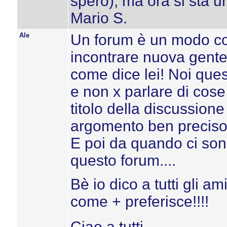
spero), ma ora si sta u
Mario S.
Ale
Un forum è un modo com
incontrare nuova gente
come dice lei! Noi ques
e non x parlare di cose 
titolo della discussio
argomento ben preciso
E poi da quando ci sono
questo forum....
Bè io dico a tutti gli a
come + preferisce!!!!
Ciao a tutti