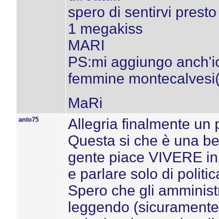
spero di sentirvi presto
1 megakiss
MARI
PS:mi aggiungo anch'io
femmine montecalvesi(cn 
MaRi
anto75
Allegria finalmente un pò
Questa si che è una bel
gente piace VIVERE in
e parlare solo di polit
Spero che gli amministr
leggendo (sicuramente)