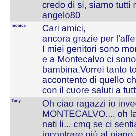
credo di si, siamo tutti
angelo80
monica
Cari amici,
ancora grazie per l'affe
I miei genitori sono mo
e a Montecalvo ci sono 
bambina.Vorrei tanto to
accontento di quello ch
con il cuore saluti a tut
Tony
Oh ciao ragazzi io invec
MONTECALVO.... oh la
nati li... cmq se ci se
incontrare giù al piano !