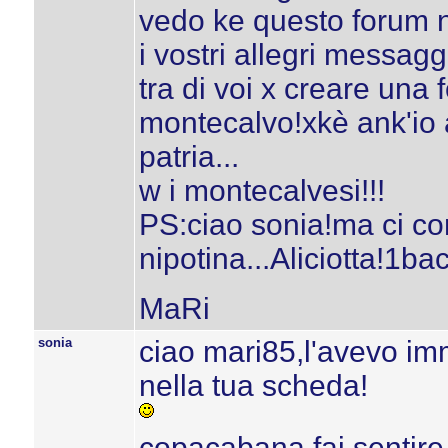
vedo ke questo forum n
i vostri allegri messag
tra di voi x creare una 
montecalvo!xkè ank'io 
patria...
w i montecalvesi!!!
PS:ciao sonia!ma ci co
nipotina...Aliciotta!1ba
MaRi
sonia
ciao mari85,l'avevo imm
nella tua scheda!
copacabana fai sentire 