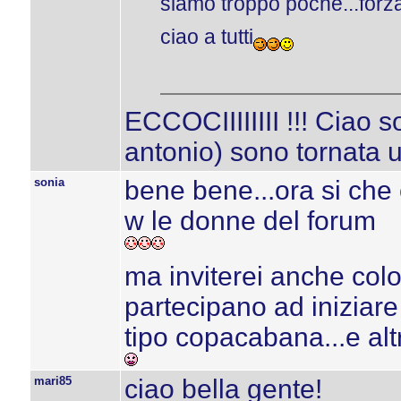
siamo troppo poche...forza
ciao a tutti
ECCOCIIIIIIII !!! Ciao s
antonio) sono tornata 
sonia
bene bene...ora si che c
w le donne del forum
ma inviterei anche colo
partecipano ad iniziare 
tipo copacabana...e altr
mari85
ciao bella gente!