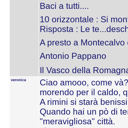
Baci a tutti....
10 orizzontale : Si mo
Risposta : Le te...desche!
A presto a Montecalvo co
Antonio Pappano
Il Vasco della Romagn
veronica
Ciao amooo, come và? 
morendo per il caldo, qu
A rimini si starà benissi
Quando hai un pò di te
"meravigliosa" città.