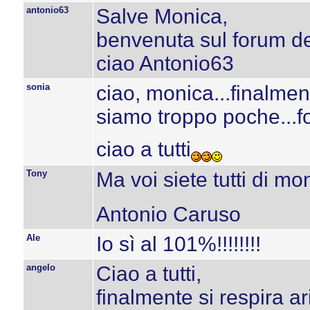
antonio63
Salve Monica,
benvenuta sul forum d
ciao Antonio63
sonia
ciao, monica...finalmen
siamo troppo poche...fo
ciao a tutti
Tony
Ma voi siete tutti di m
Antonio Caruso
Ale
Io sì al 101%!!!!!!!!
angelo
Ciao a tutti,
finalmente si respira a