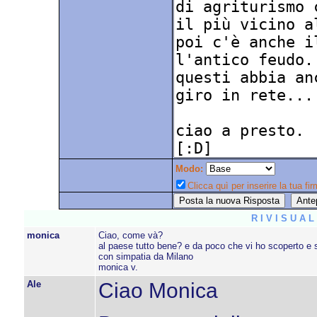
Modo:
Clicca quì per inserire la tua fir
R I V I S U A 
monica
Ciao, come và?
al paese tutto bene? e da poco che vi ho scoperto e 
con simpatia da Milano
monica v.
Ale
Ciao Monica