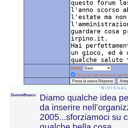
Modo:
Clicca quì per inserire la tua fir
R I V I S U A 
DonnieBrasco
Diamo qualche idea per
da inserire nell'organi
2005...sforziamoci su c
qualche bella cosa...