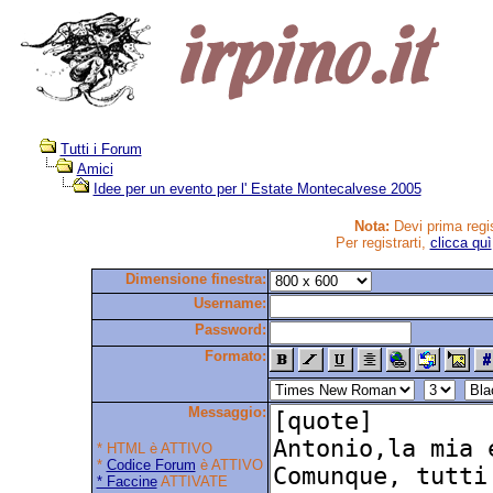
Tutti i Forum
Amici
Idee per un evento per l' Estate Montecalvese 2005
Nota:
Devi prima regis
Per registrarti,
clicca quì
Dimensione finestra:
Username:
Password:
Formato:
Messaggio:
* HTML è ATTIVO
*
Codice Forum
è ATTIVO
* Faccine
ATTIVATE