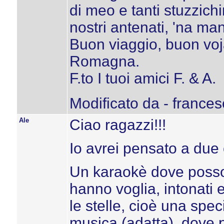
di meo e tanti stuzzichi
nostri antenati, 'na ma
Buon viaggio, buon voj
Romagna.
F.to I tuoi amici F. & A.
Modificato da - frances
Ale
Ciao ragazzi!!!
Io avrei pensato a due 
Un karaokè dove posson
hanno voglia, intonati 
le stelle, cioè una spec
musica (adatta), dove p