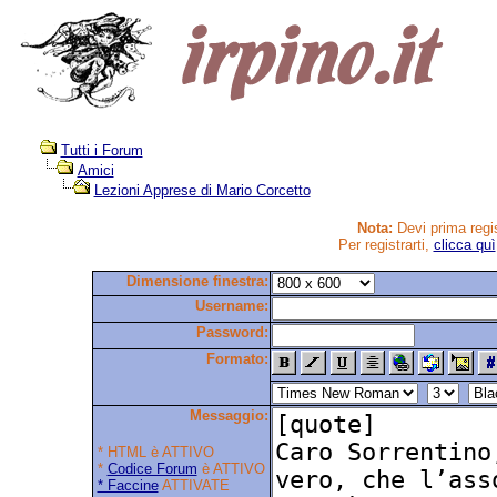
Tutti i Forum
Amici
Lezioni Apprese di Mario Corcetto
Nota:
Devi prima regis
Per registrarti,
clicca quì
Dimensione finestra:
Username:
Password:
Formato:
Messaggio:
* HTML è ATTIVO
*
Codice Forum
è ATTIVO
* Faccine
ATTIVATE