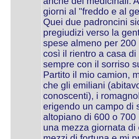
anche dei medicinali. A
giorni al "freddo e al ge
Quei due padroncini sic
pregiudizi verso la gen
spese almeno per 200 o 
così il rientro a casa d
sempre con il sorriso su
Partito il mio camion, m
che gli emiliani (abita
conoscenti), i romagnol
erigendo un campo di 
altopiano di 600 o 700 m
una mezza giornata di 
mezzi di fortuna e mi p