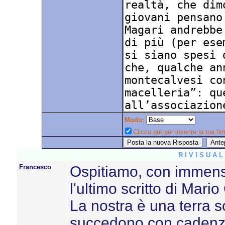
Modo:
Clicca quì per inserire la tua fir
R I V I S U A 
Francesco
Ospitiamo, con immenso 
l'ultimo scritto di Mari
La nostra è una terra so
succedono con cadenza