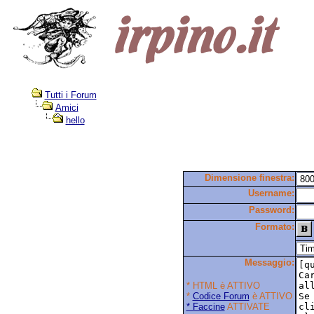
Tutti i Forum
Amici
hello
Dimensione finestra:
Username:
Password:
Formato:
Messaggio:
* HTML è ATTIVO
*
Codice Forum
è ATTIVO
* Faccine
ATTIVATE