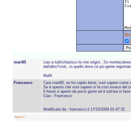
Mo
C
mari85
ciao a tutti!chiarisco le mie origini...Sn montecal
dall'altro?cioè...in quello dove cè più gente registrat
MaRi
Francesco
Cara mari85, se ho capito bene, vuoi sapere come si
Se è questo che vuoi sapere si fa così:invece del t
Il forum è aperto da pochi giorni ed è tutt'ora in fase 
Ciao - Francesco
Modificato da - francesco il 17/10/2004 01:47:32
Irpino.it