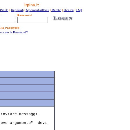
Irpino.it
Profilo
|
Registrati
|
Argomenti Attivati
|
Membri
|
Ricerca
|
FAQ
:
Password:
a la Password
enticato la Password?