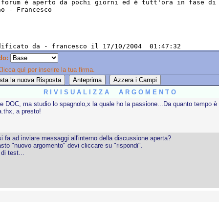
do:
licca quì per inserire la tua firma.
R I V I S U A L I Z Z A A R G O M E N T O
vese DOC, ma studio lo spagnolo,x la quale ho la passione...Da quanto tempo è
a.thx, a presto!
 fa ad inviare messaggi all'interno della discussione aperta?
asto "nuovo argomento" devi cliccare su "rispondi".
di test...