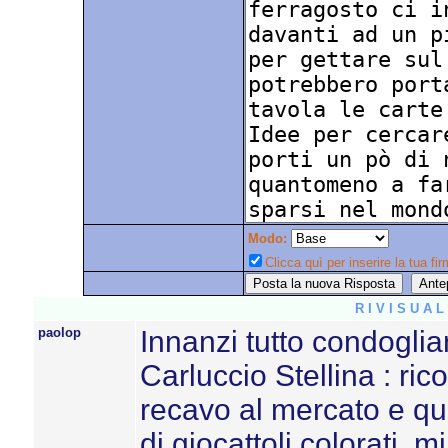
Modo:
Clicca quì per inserire la tua fir
R I V I S U A 
paolop
Innanzi tutto condoglia
Carluccio Stellina : r
recavo al mercato e q
di giocattoli colorati, m