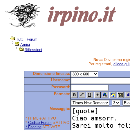
Tutti i Forum
Amici
Riflessioni
Nota:
Devi prima regis
Per registrarti,
clicca quì
Dimensione finestra:
Username:
Password:
Formato:
Messaggio:
* HTML è ATTIVO
*
Codice Forum
è ATTIVO
* Faccine
ATTIVATE