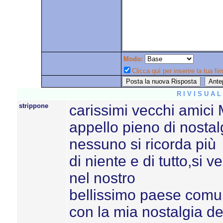
Modo:
Clicca quì per inserire la tua fir
R I V I S U A 
strippone
carissimi vecchi amici
appello pieno di nosta
nessuno si ricorda più
di niente e di tutto,si v
nel nostro
bellissimo paese comun
con la mia nostalgia d