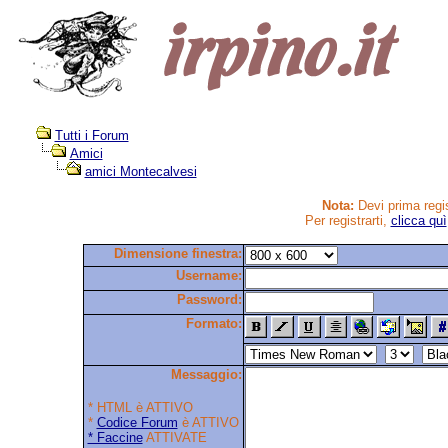
Tutti i Forum
Amici
amici Montecalvesi
Nota:
Devi prima regis
Per registrarti,
clicca quì
Dimensione finestra:
Username:
Password:
Formato:
Messaggio:
* HTML è ATTIVO
*
Codice Forum
è ATTIVO
* Faccine
ATTIVATE