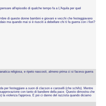
 pensare all'episodio di qualche tempo fa a L'Aquila per quel
ettembre di queste donne bambini e giovani e vecchi che festeggiavano
io ma quando mai si è riusciti a debellare chi ti fa guerra con i fiori?
 fanatica religiosa, e ripeto nascosti, almeno prima ci si faceva guerra
a per festeggiare a suon di clacson e caroselli (che schifo). Mentre
disapprovazione con tanto di bandiere della pace. Questo dimostra che
e) la violenza l'approva. E poi ci danno del razzista quando diciamo