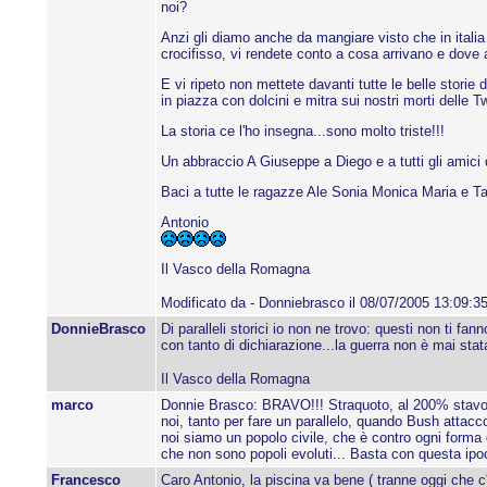
noi?
Anzi gli diamo anche da mangiare visto che in italia
crocifisso, vi rendete conto a cosa arrivano e dove a
E vi ripeto non mettete davanti tutte le belle storie
in piazza con dolcini e mitra sui nostri morti delle 
La storia ce l'ho insegna...sono molto triste!!!
Un abbraccio A Giuseppe a Diego e a tutti gli amici 
Baci a tutte le ragazze Ale Sonia Monica Maria e Tat
Antonio
Il Vasco della Romagna
Modificato da - Donniebrasco il 08/07/2005 13:09:3
DonnieBrasco
Di paralleli storici io non ne trovo: questi non ti fa
con tanto di dichiarazione...la guerra non è mai stat
Il Vasco della Romagna
marco
Donnie Brasco: BRAVO!!! Straquoto, al 200% stavolta
noi, tanto per fare un parallelo, quando Bush attac
noi siamo un popolo civile, che è contro ogni forma 
che non sono popoli evoluti... Basta con questa ipoc
Francesco
Caro Antonio, la piscina va bene ( tranne oggi che c