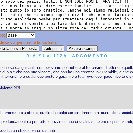
do:
licca quì per inserire la tua firma.
R I V I S U A L I Z Z A A R G O M E N T O
nche se sanguinanti, non possiamo permettere al terrorismo di ottenere quello c
 al Male che non può vincere, che non ha una corazza invulnerabile, e che dop
 il terrorismo a qualunque posto e garantire a tutti, ovunque, pace, libertà e 
viviamo ?!?!
terrorismo più atroce, quello che colpisce direttamente al cuore della società 
cipio fondamentale per tutte le razze umane di qualsiasi colore e qualsiasi re
scoltare notizie così devastanti...