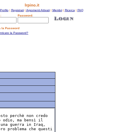
Irpino.it
Profilo
|
Registrati
|
Argomenti Attivati
|
Membri
|
Ricerca
|
FAQ
:
Password:
a la Password
enticato la Password?