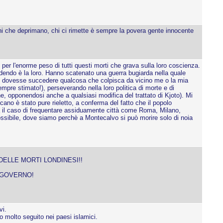
che deprimano, chi ci rimette è sempre la povera gente innocente
per l'enorme peso di tutti questi morti che grava sulla loro coscienza.
adendo è la loro. Hanno scatenato una guerra bugiarda nella quale
se dovesse succedere qualcosa che colpisca da vicino me o la mia
empre stimato!), perseverando nella loro politica di morte e di
ne, opponendosi anche a qualsiasi modifica del trattato di Kjoto). Mi
cano è stato pure rieletto, a conferma del fatto che il popolo
a il caso di frequentare assiduamente città come Roma, Milano,
possibile, dove siamo perchè a Montecalvo si può morire solo di noia
DELLE MORTI LONDINESI!!
 GOVERNO!
vi.
o molto seguito nei paesi islamici.