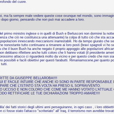
profondo del cuore.
oi, ma fa sempre male vedere queste cose ovunque nel mondo, sono immagini 
rno dopo giorno, pensando che non può mai accadere a loro.
 primo ministro inglese o in quelli di Bush e Berlusconi non dormirei la notte 
senza che ciò ne costituisca una attenuante) la colpa di tutto ciò che sta acc
 popolazioni innescando meccanismi inarrestabili. Ho da tempo giurato che 
che nonostante tutto continuano a rimanere ai loro posti (bravi spagnoli vi ho s
ia che il buon Bush ha anche negato il proprio appoggio alle popolazioni africa
on debbano riflettere anche tutti coloro che li hanno votati (il presidente ameri
prossimo attacco ci riguarderà molto da vicino e per questo credo che non si
 possibili e facili obiettivi per questi farabutti. Rimaniamocene,per quanto 
tutti.
ITTE DA GIUSEPPE BELLAROBA!!!!
I E' FACILE INTUIRE CHE ANCHE IO SONO IN PARTE RESPONSABILE 
 PARE CHE L'ISTINTO STA VOLTA HA PRESO IL SOPRAVVENTO.
NO UCCISO E NON COLORO CHE COME ME HANNO VOTATO L'ATTUALE
ODO RETTIFICARE LE TUE DICHIARAZIONI TROPPO AMARE!!!!
' dei fatti storici degli ultimi anni perseguiranno, in ogni caso , i loro obbietti
i fosse stato l'attacco "scriteriato" all' Iraq, il terrorismo non avrebbe trovat