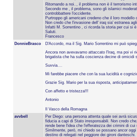
Ritornando a noi.., il problema non è il terrorismo i
Secondo me , il problema, sono gli islamici moderati 
controbbattere l'occidente.
Purtroppo gli americani credeno che il loro modello d
Non credo che l'invasione dell' iraq sia' estranea agli 
Infatti M. Sorrentino , ci ricorda la storia per cui si 
Saluti.
Francesco
DonnieBrasco
D'Accordo, ma il Sig. Mario Sorrentino mi può spie
Ancora non avevavamo attaccato l'Iraq, ma poi vi r
brigatista che ha sulla coscienza decine di omicidi s
Suvvia....
Mi farebbe piacere che con la sua lucidità e cognizi
Grazie Sig. Mario per la sua risposta, anticipatament
Con affetto e tristezza!!!
Antonio
Il Vasco della Romagna
avvbell
Per Diego: una persona attenta quale sei avrà sicura
fiducia a capi di Stato irresponsabili. Non credo ch
rende bene l'idea che l'efferatezza dei crimini di cu
Similmente, però, mi chiedo se possano ancor oggi con
destino di relegati nel peggiore dei gironi danteschi.