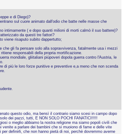
seppe e di Diego)?
centrano sul cuore animato dall'odio che batte nelle masse che
o intimamente ( e dopo quanti milioni di morti calmò il suo battere)?
tterizzato da questi tre fattori?
to viene risaputo subito dappertutto;
ne che gli fa pensare solo alla sopravvivenza, fatalmente usa i mezzi
ritiene responsabili della propria mortificazione.
uerra mondiale, gliitaliani piùpoveri dopola guerra contro l'Austria, le
o.
e di più le loro forze punitive e preventive e,a meno che non scenda
re.
tudente.
tenato questo odio, ma bensì il contrario siamo scesi in campo dopo
no solo dei pazzi, tutti, E NON SOLO POCHI FANATICI!!!!!
giosi o meglio abbiamo la nostra religione ma siamo popoli civili che
venite a parlare dei bambini che si muoiono di fame e delle vite
ini per definirli, che non hanno pietà di noi, perchè dovremmo averne