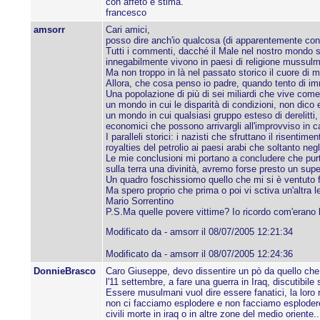
con affeto e stima.
francesco
amsorr
Cari amici,
posso dire anch'io qualcosa (di apparentemente conci
Tutti i commenti, dacché il Male nel nostro mondo s
innegabilmente vivono in paesi di religione mussulma
Ma non troppo in là nel passato storico il cuore di 
Allora, che cosa penso io padre, quando tento di imma
Una popolazione di più di sei miliardi che vive come
un mondo in cui le disparità di condizioni, non dic
un mondo in cui qualsiasi gruppo esteso di derelitti
economici che possono arrivargli all'improvviso in cas
I paralleli storici: i nazisti che sfruttano il risenti
royalties del petrolio ai paesi arabi che soltanto neg
Le mie conclusioni mi portano a concludere che purt
sulla terra una divinità, avremo forse presto un supe
Un quadro foschissiomo quello che mi si è ventuto f
Ma spero proprio che prima o poi vi sctiva un'altra le
Mario Sorrentino
P.S.Ma quelle povere vittime? Io ricordo com'erano 
Modificato da - amsorr il 08/07/2005 12:21:34
Modificato da - amsorr il 08/07/2005 12:24:36
DonnieBrasco
Caro Giuseppe, devo dissentire un pò da quello che
l'11 settembre, a fare una guerra in Iraq, discutib
Essere musulmani vuol dire essere fanatici, la loro 
non ci facciamo esplodere e non facciamo esplodere
civili morte in iraq o in altre zone del medio orient