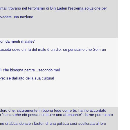
entali trovano nel terrorismo di Bin Laden l'estrema soluzione per
invadere una nazione.
 non da menti malate?
ocietà dove chi fa del male è un dio, se pensiamo che Sofri un
 lì che bisogna partire...secondo me!
cise dall'alto della sua cultura!
i coloro che, sicuramente in buona fede come te, hanno accordato
iso "senza che ciò possa costituire una attenuante" da me pure usato
 di abbandonare i fautori di una politica così scellerata al loro