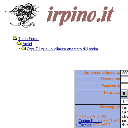
Tutti i Forum
Amici
Oggi 7 luglio il vigliacco attentato di Londra
Dimensione finestra:
Username:
Password:
Formato:
Messaggio:
* HTML è ATTIVO
*
Codice Forum
è ATTIVO
* Faccine
ATTIVATE