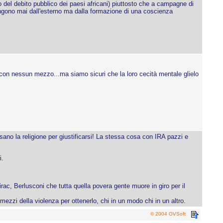
to del debito pubblico dei paesi africani) piuttosto che a campagne di
engono mai dall'esterno ma dalla formazione di una coscienza
 con nessun mezzo...ma siamo sicuri che la loro cecità mentale glielo
ano la religione per giustificarsi! La stessa cosa con IRA pazzi e
i.
irac, Berlusconi che tutta quella povera gente muore in giro per il
ezzi della violenza per ottenerlo, chi in un modo chi in un altro.
© 2004 OVSoft