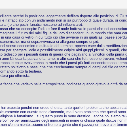
liante perché in posizione leggermente defilata rispetto alle posizioni di Giu
i è riaffacciato con un andamento non si sa purtroppo di quale durata, si con
na ( e che pochi fanatici riescono ad influenzare).
massa che sa concepire l'odio e fare il male batteva in paesi che noi conosciam
ginare il futuro dei miei figli e dei loro discendenti in un mondo che sarà cara
 in una casa di vetro in cui tutto ciò che avviene in un qualsiasi paese sperdu
o economiche, ma di sopravvivenza si allargano sempre di più;
, nel senso economico e culturale del termine, appena esce dalla mortificazio
a per spargere l'odio e possibilmente colpire altri gruppi,piccoli o grandi, che 
mento tedesco per i pesanti danni di guerra che pagavano ai vincitori della prima g
li anni Cinquanta pativano la fame, e altri casi che tutti ossono trovare, volend
roppo le cose evolveranno in modo che i paesi più forti concentreranno sempr
rstato poliziotto e paesi che che cercheranno sempre di dargli del filo da torce
ormando sotto la testiera.
ttera più ottimista.
le facce che vedevo nella metropolitana londinese quando giravo la città da s
 hai esposto perchè non credo che sia tanto quello il problema che abbia sca
ile sicuramente con questo sono d'accordo, ma il vero problema che questi so
religione è fanatismo...su questo punto io sono drastico...anche noi siamo reli
 bombe per ammazzare degli innocenti in nome di chissà quale dio...e non mi 
e...non c'entra niente...siamo di fronte a gente che è pazza,non trovo altri term