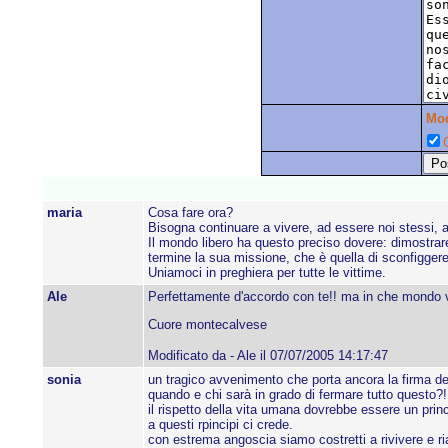
Mo
C
maria
Cosa fare ora?
Bisogna continuare a vivere, ad essere noi stessi, a
Il mondo libero ha questo preciso dovere: dimostrare
termine la sua missione, che è quella di sconfiggere
Uniamoci in preghiera per tutte le vittime.
Ale
Perfettamente d'accordo con te!! ma in che mondo 
Cuore montecalvese
Modificato da - Ale il 07/07/2005 14:17:47
sonia
un tragico avvenimento che porta ancora la firma del 
quando e chi sarà in grado di fermare tutto questo?!
il rispetto della vita umana dovrebbe essere un prin
a questi rpincipi ci crede.
con estrema angoscia siamo costretti a rivivere e ria