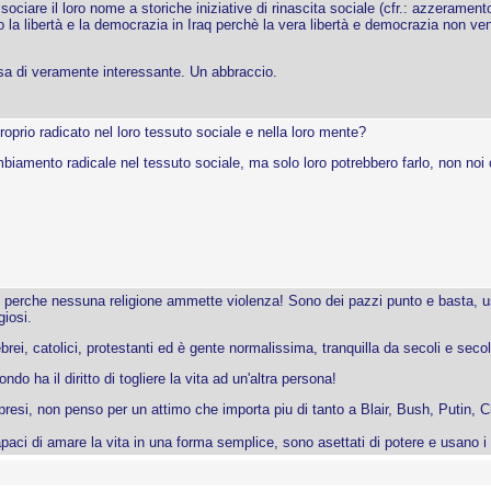
sociare il loro nome a storiche iniziative di rinascita sociale (cfr.: azzeramen
 la libertà e la democrazia in Iraq perchè la vera libertà e democrazia non v
sa di veramente interessante. Un abbraccio.
prio radicato nel loro tessuto sociale e nella loro mente?
mbiamento radicale nel tessuto sociale, ma solo loro potrebbero farlo, non noi
e perche nessuna religione ammette violenza! Sono dei pazzi punto e basta, us
iosi.
rei, catolici, protestanti ed è gente normalissima, tranquilla da secoli e secol
do ha il diritto di togliere la vita ad un'altra persona!
ompresi, non penso per un attimo che importa piu di tanto a Blair, Bush, Putin, C
ci di amare la vita in una forma semplice, sono asettati di potere e usano i m