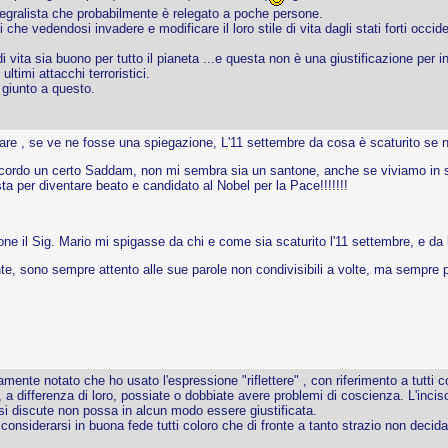
ntegralista che probabilmente è relegato a poche persone.
che vedendosi invadere e modificare il loro stile di vita dagli stati forti occid
i vita sia buono per tutto il pianeta ...e questa non è una giustificazione per 
ultimi attacchi terroristici.
è giunto a questo.
gare , se ve ne fosse una spiegazione, L'11 settembre da cosa è scaturito se
icordo un certo Saddam, non mi sembra sia un santone, anche se viviamo in s
ta per diventare beato e candidato al Nobel per la Pace!!!!!!!
one il Sig. Mario mi spigasse da chi e come sia scaturito l'11 settembre, e da
e, sono sempre attento alle sue parole non condivisibili a volte, ma sempre pre
mente notato che ho usato l'espressione "riflettere" , con riferimento a tutt
e, a differenza di loro, possiate o dobbiate avere problemi di coscienza. L'inc
i si discute non possa in alcun modo essere giustificata.
siderarsi in buona fede tutti coloro che di fronte a tanto strazio non decidano