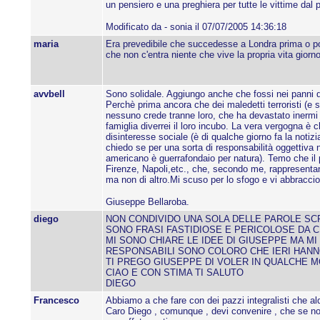
un pensiero e una preghiera per tutte le vittime dal 
Modificato da - sonia il 07/07/2005 14:36:18
maria
Era prevedibile che succedesse a Londra prima o p
che non c'entra niente che vive la propria vita gio
avvbell
Sono solidale. Aggiungo anche che fossi nei panni del
Perchè prima ancora che dei maledetti terroristi (e 
nessuno crede tranne loro, che ha devastato inermi
famiglia diverrei il loro incubo. La vera vergogna è 
disinteresse sociale (è di qualche giorno fa la notiz
chiedo se per una sorta di responsabilità oggettiva n
americano è guerrafondaio per natura). Temo che il 
Firenze, Napoli,etc., che, secondo me, rappresentano
ma non di altro.Mi scuso per lo sfogo e vi abbraccio 
Giuseppe Bellaroba.
diego
NON CONDIVIDO UNA SOLA DELLE PAROLE SCR
SONO FRASI FASTIDIOSE E PERICOLOSE DA CU
MI SONO CHIARE LE IDEE DI GIUSEPPE MA MI
RESPONSABILI SONO COLORO CHE IERI HAN
TI PREGO GIUSEPPE DI VOLER IN QUALCHE M
CIAO E CON STIMA TI SALUTO
DIEGO
Francesco
Abbiamo a che fare con dei pazzi integralisti che aldila
Caro Diego , comunque , devi convenire , che se non c