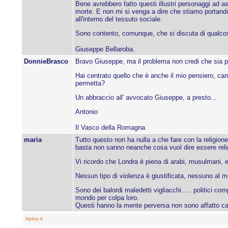
Bene avrebbero fatto questi illustri personaggi ad as
morte. E non mi si venga a dire che stiamo portando
all'interno del tessuto sociale.
Sono contento, comunque, che si discuta di qualco
Giuseppe Bellaroba.
DonnieBrasco
Bravo Giuseppe, ma il problema non credi che sia pro
Hai centrato quello che è anche il mio pensiero, ca
permetta?
Un abbraccio all' avvocato Giuseppe, a presto...
Antonio
Il Vasco della Romagna
maria
Tutto questo non ha nulla a che fare con la religion
basta non sanno neanche cosa vuol dire essere relig
Vi ricordo che Londra è piena di arabi, musulmani, eb
Nessun tipo di violenza è giustificata, nessuno al mon
Sono dei balordi maledetti vigliacchi..... politici c
mondo per colpa loro.
Questi hanno la mente perversa non sono affatto capa
Irpino.it