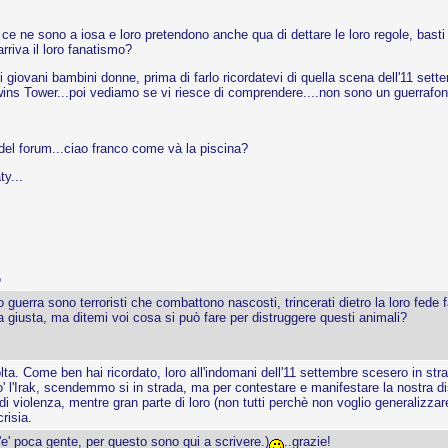
 ce ne sono a iosa e loro pretendono anche qua di dettare le loro regole, basti
rriva il loro fanatismo?
 di giovani bambini donne, prima di farlo ricordatevi di quella scena dell'11 s
Twins Tower...poi vediamo se vi riesce di comprendere....non sono un guerrafonda
del forum...ciao franco come và la piscina?
y...
5
nno guerra sono terroristi che combattono nascosti, trincerati dietro la loro fede
a giusta, ma ditemi voi cosa si può fare per distruggere questi animali?
. Come ben hai ricordato, loro all'indomani dell'11 settembre scesero in strad
co' l'Irak, scendemmo si in strada, ma per contestare e manifestare la nostra 
di violenza, mentre gran parte di loro (non tutti perchè non voglio generalizzar
risia.
'e' poca gente, per questo sono qui a scrivere.)
..grazie!