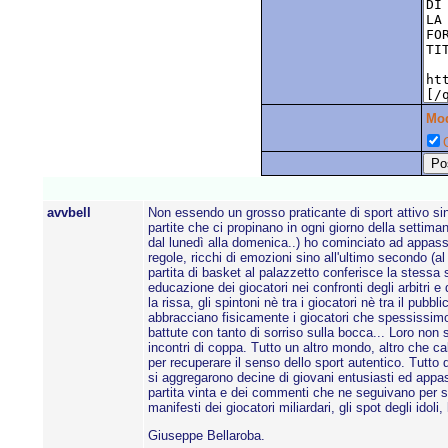
Mo
C
avvbell
Non essendo un grosso praticante di sport attivo sin
partite che ci propinano in ogni giorno della settim
dal lunedì alla domenica..) ho cominciato ad appassion
regole, ricchi di emozioni sino all'ultimo secondo (al
partita di basket al palazzetto conferisce la stessa 
educazione dei giocatori nei confronti degli arbitri e
la rissa, gli spintoni nè tra i giocatori nè tra il pubbli
abbracciano fisicamente i giocatori che spessissimo 
battute con tanto di sorriso sulla bocca... Loro non
incontri di coppa. Tutto un altro mondo, altro che ca
per recuperare il senso dello sport autentico. Tutto
si aggregarono decine di giovani entusiasti ed appass
partita vinta e dei commenti che ne seguivano per set
manifesti dei giocatori miliardari, gli spot degli ido
Giuseppe Bellaroba.