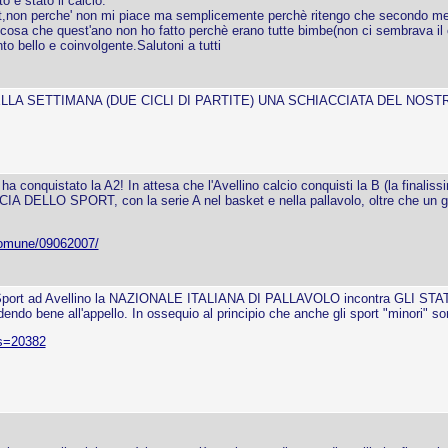
o è stato il calcio.
ort,non perche' non mi piace ma semplicemente perchè ritengo che secondo me c
io,cosa che quest'ano non ho fatto perchè erano tutte bimbe(non ci sembrava il
to bello e coinvolgente.Salutoni a tutti
ELLA SETTIMANA (DUE CICLI DI PARTITE) UNA SCHIACCIATA DEL NOS
ha conquistato la A2! In attesa che l'Avellino calcio conquisti la B (la finalis
ELLO SPORT, con la serie A nel basket e nella pallavolo, oltre che un glor
-comune/09062007/
lo Sport ad Avellino la NAZIONALE ITALIANA DI PALLAVOLO incontra GLI STATI
ndo bene all'appello. In ossequio al principio che anche gli sport "minori" s
ws=20382