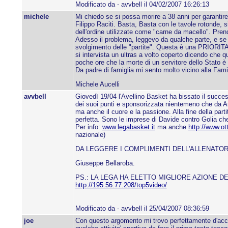
Modificato da - avvbell il 04/02/2007 16:26:13
michele
Mi chiedo se si possa morire a 38 anni per garantire u
Filippo Raciti. Basta, Basta con le tavole rotonde, s
dell'ordine utilizzate come "carne da macello". Pre
Adesso il problema, leggevo da qualche parte, e se c
svolgimento delle "partite". Questa è una PRIORITA'
si intervista un ultras a volto coperto dicendo che 
poche ore che la morte di un servitore dello Stato è
Da padre di famiglia mi sento molto vicino alla Famig
Michele Aucelli
avvbell
Giovedì 19/04 l'Avellino Basket ha bissato il succes
dei suoi punti e sponsorizzata nientemeno che da Arm
ma anche il cuore e la passione. Alla fine della part
perfetta. Sono le imprese di Davide contro Golia c
Per info:
www.legabasket.it
ma anche
http://www.o
nazionale)
DA LEGGERE I COMPLIMENTI DELL'ALLENATOR
Giuseppe Bellaroba.
PS.: LA LEGA HA ELETTO MIGLIORE AZIONE D
http://195.56.77.208/top5video/
Modificato da - avvbell il 25/04/2007 08:36:59
joe
Con questo argomento mi trovo perfettamente d'accord