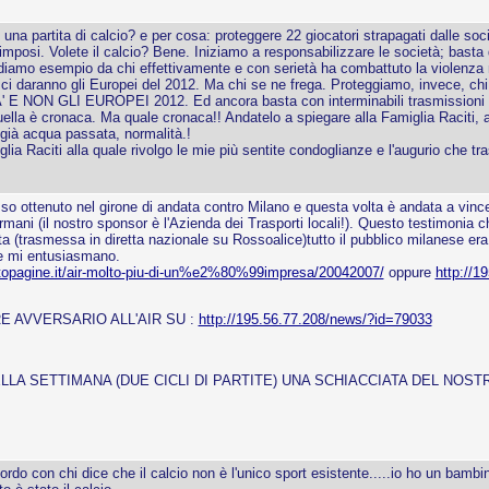
na partita di calcio? e per cosa: proteggere 22 giocatori strapagati dalle societ
imposi. Volete il calcio? Bene. Iniziamo a responsabilizzare le società; basta de
ndiamo esempio da chi effettivamente e con serietà ha combattuto la violenza n
i daranno gli Europei del 2012. Ma chi se ne frega. Proteggiamo, invece, chi og
 E NON GLI EUROPEI 2012. Ed ancora basta con interminabili trasmissioni tele
quella è cronaca. Ma quale cronaca!! Andatelo a spiegare alla Famiglia Raciti, 
 già acqua passata, normalità.!
lia Raciti alla quale rivolgo le mie più sentite condoglianze e l'augurio che tr
so ottenuto nel girone di andata contro Milano e questa volta è andata a vincer
ani (il nostro sponsor è l'Azienda dei Trasporti locali!). Questo testimonia ch
ita (trasmessa in diretta nazionale su Rossoalice)tutto il pubblico milanese era 
he mi entusiasmano.
ttopagine.it/air-molto-piu-di-un%e2%80%99impresa/20042007/
oppure
http://1
E AVVERSARIO ALL'AIR SU :
http://195.56.77.208/news/?id=79033
ELLA SETTIMANA (DUE CICLI DI PARTITE) UNA SCHIACCIATA DEL NOS
o con chi dice che il calcio non è l'unico sport esistente.....io ho un bambin