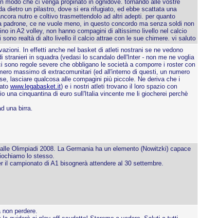
n modo che ci venga propinato in ognidove. tornando alle vostre
 dietro un pilastro, dove si era rifugiato, ed ebbe scattata una
ancora nutro e coltivo trasmettendolo ad altri adepti. per quanto
fa da padrone, ce ne vuole meno, in questo concordo ma senza soldi non
ino in A2 volley, non hanno compagini di altissimo livello nel calcio
no realtà di alto livello il calcio attrae con le sue chimere. vi saluto
azioni. In effetti anche nel basket di atleti nostrani se ne vedono
di stranieri in squadra (vedasi lo scandalo dell'Inter - non me ne voglia
 ci sono regole severe che obbligano le società a comporre i roster con
umero massimo di extracomunitari (ed all'interno di questi, un numero
se, lasciare qualcosa alle compagini più piccole. Ne deriva che i
nato
www.legabasket.it
) e i nostri atleti trovano il loro spazio con
una cinquantina di euro sull'Italia vincente me li giocherei perchè
d una birra.
ione alle Olimpiadi 2008. La Germania ha un elemento (Nowitzki) capace
giochiamo lo stesso.
Per il campionato di A1 bisognerà attendere al 30 settembre.
a non perdere.