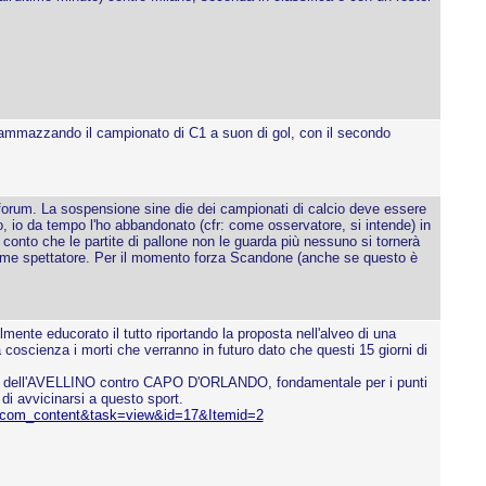
 ammazzando il campionato di C1 a suon di gol, con il secondo
o forum. La sospensione sine die dei campionati di calcio deve essere
to, io da tempo l'ho abbandonato (cfr: come osservatore, si intende) in
o conto che le partite di pallone non le guarda più nessuno si tornerà
e come spettatore. Per il momento forza Scandone (anche se questo è
te educorato il tutto riportando la proposta nell'alveo di una
coscienza i morti che verranno in futuro dato che questi 15 giorni di
ie A1 dell'AVELLINO contro CAPO D'ORLANDO, fondamentale per i punti
di avvicinarsi a questo sport.
ion=com_content&task=view&id=17&Itemid=2