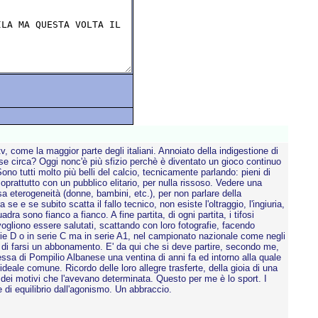
, come la maggior parte degli italiani. Annoiato della indigestione di
ese circa? Oggi nonc'è più sfizio perchè è diventato un gioco continuo
ono tutti molto più belli del calcio, tecnicamente parlando: pieni di
soprattutto con un pubblico elitario, per nulla rissoso. Vedere una
sa eterogeneità (donne, bambini, etc.), per non parlare della
e e se subito scatta il fallo tecnico, non esiste l'oltraggio, l'ingiuria,
quadra sono fianco a fianco. A fine partita, di ogni partita, i tifosi
ogliono essere salutati, scattando con loro fotografie, facendo
erie D o in serie C ma in serie A1, nel campionato nazionale come negli
 o di farsi un abbonamento. E' da qui che si deve partire, secondo me,
ssa di Pompilio Albanese una ventina di anni fa ed intorno alla quale
deale comune. Ricordo delle loro allegre trasferte, della gioia di una
i dei motivi che l'avevano determinata. Questo per me è lo sport. I
ne di equilibrio dall'agonismo. Un abbraccio.