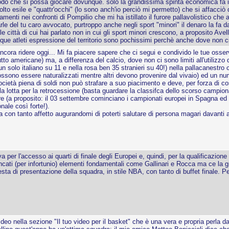
odo che si possa giocare dovunque. solo la grandissima spinta economica fa i
 esile e "quattr'occhi" (lo sono anch'io perciò mi permetto) che si affacciò da
menti nei confronti di Pompilio che mi ha istillato il furore pallavolistico che 
arle del tu caro avvocato, purtroppo anche negli sport "minori" il denaro la 
 città di cui hai parlato non in cui gli sport minori crescono, a proposito Avell
ue atleti espressione del territorio sono pochissimi perchè anche dove non ci so
cora ridere oggi... Mi fa piacere sapere che ci segui e condivido le tue osserv
utto americane) ma, a differenza del calcio, dove non ci sono limiti all'utilizzo 
 solo italiano su 11 e nella rosa ben 35 stranieri su 40!) nella pallacanestro
possono essere naturalizzati mentre altri devono provenire dal vivaio) ed un n
ocietà piena di soldi non può strafare a suo piacimento e deve, per forza di co
lla lotta per la retrocessione (basta guardare la classifca dello scorso campio
(a proposito: il 03 settembre cominciano i campionati europei in Spagna ed io 
ale così forte!).
a con tanto affetto augurandomi di poterti salutare di persona magari davanti a
iva per l'accesso ai quarti di finale degli Europei e, quindi, per la qualificaz
mancati (per infortunio) elementi fondamentali come Gallinari e Rocca ma ce la 
esta di presentazione della squadra, in stile NBA, con tanto di buffet finale. 
deo nella sezione "Il tuo video per il basket" che è una vera e propria perla d