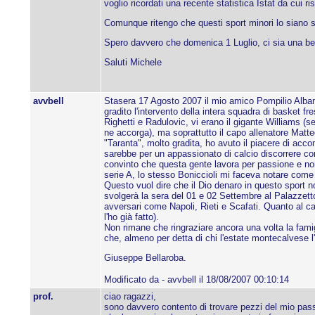
voglio ricordati una recente statistica Istat da cui ri
Comunque ritengo che questi sport minori lo siano s
Spero davvero che domenica 1 Luglio, ci sia una bella
Saluti Michele
avvbell
Stasera 17 Agosto 2007 il mio amico Pompilio Albanes
gradito l'intervento della intera squadra di basket fr
Righetti e Radulovic, vi erano il gigante Williams (
ne accorga), ma soprattutto il capo allenatore Matte
"Taranta", molto gradita, ho avuto il piacere di ac
sarebbe per un appassionato di calcio discorrere con
convinto che questa gente lavora per passione e non
serie A, lo stesso Boniccioli mi faceva notare come
Questo vuol dire che il Dio denaro in questo sport n
svolgerà la sera del 01 e 02 Settembre al Palazzetto d
avversari come Napoli, Rieti e Scafati. Quanto al ca
l'ho già fatto).
Non rimane che ringraziare ancora una volta la famigl
che, almeno per detta di chi l'estate montecalvese l'
Giuseppe Bellaroba.
Modificato da - avvbell il 18/08/2007 00:10:14
prof.
ciao ragazzi,
sono davvero contento di trovare pezzi del mio passa