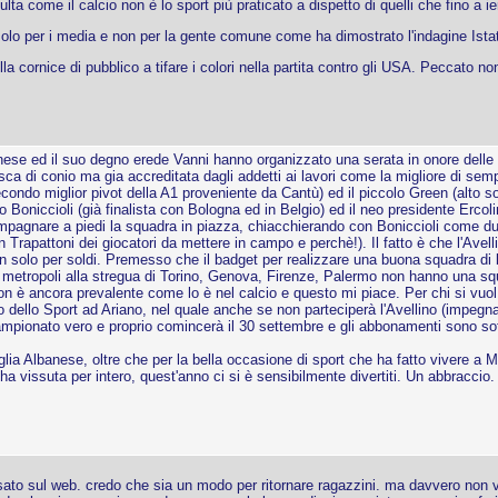
sulta come il calcio non è lo sport più praticato a dispetto di quelli che fino a i
olo per i media e non per la gente comune come ha dimostrato l'indagine Istat
 cornice di pubblico a tifare i colori nella partita contro gli USA. Peccato non
e ed il suo degno erede Vanni hanno organizzato una serata in onore delle gran
esca di conio ma gia accreditata dagli addetti ai lavori come la migliore di semp
secondo miglior pivot della A1 proveniente da Cantù) ed il piccolo Green (alt
o Boniccioli (già finalista con Bologna ed in Belgio) ed il neo presidente Erco
compagnare a piedi la squadra in piazza, chiacchierando con Boniccioli come d
 Trapattoni dei giocatori da mettere in campo e perchè!). Il fatto è che l'Ave
 solo per soldi. Premesso che il badget per realizzare una buona squadra di b
 metropoli alla stregua di Torino, Genova, Firenze, Palermo non hanno una squa
on è ancora prevalente come lo è nel calcio e questo mi piace. Per chi si vuol
ello Sport ad Ariano, nel quale anche se non parteciperà l'Avellino (impegnata in
mpionato vero e proprio comincerà il 30 settembre e gli abbonamenti sono sottos
ia Albanese, oltre che per la bella occasione di sport che ha fatto vivere a Mo
ha vissuta per intero, quest'anno ci si è sensibilmente divertiti. Un abbraccio.
to sul web. credo che sia un modo per ritornare ragazzini. ma davvero non vi er