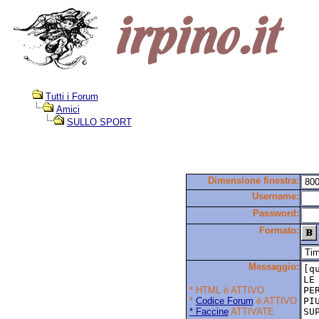
Tutti i Forum
Amici
SULLO SPORT
Dimensione finestra:
Username:
Password:
Formato:
Messaggio:
* HTML è ATTIVO
*
Codice Forum
è ATTIVO
* Faccine
ATTIVATE