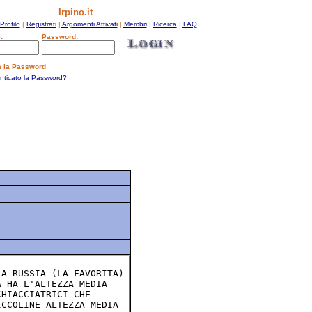
Irpino.it
Profilo
|
Registrati
|
Argomenti Attivati
|
Membri
|
Ricerca
|
FAQ
:
Password:
a la Password
enticato la Password?