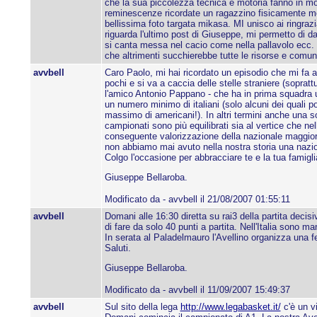
che la sua piccolezza tecnica e motoria fanno in m
reminescenze ricordate un ragazzino fisicamente molto
bellissima foto targata mikasa. MI unisco ai ringrazia
riguarda l'ultimo post di Giuseppe, mi permetto di d
si canta messa nel cacio come nella pallavolo ecc. le
che altrimenti succhierebbe tutte le risorse e comunq
avvbell
Caro Paolo, mi hai ricordato un episodio che mi fa an
pochi e si va a caccia delle stelle straniere (sopratt
l'amico Antonio Pappano - che ha in prima squadra un
un numero minimo di italiani (solo alcuni dei quali 
massimo di americani!). In altri termini anche una s
campionati sono più equilibrati sia al vertice che ne
conseguente valorizzazione della nazionale maggiore 
non abbiamo mai avuto nella nostra storia una nazion
Colgo l'occasione per abbracciare te e la tua famigli
Giuseppe Bellaroba.
Modificato da - avvbell il 21/08/2007 01:55:11
avvbell
Domani alle 16:30 diretta su rai3 della partita decis
di fare da solo 40 punti a partita. Nell'Italia sono 
In serata al Paladelmauro l'Avellino organizza una f
Saluti.
Giuseppe Bellaroba.
Modificato da - avvbell il 11/09/2007 15:49:37
avvbell
Sul sito della lega
http://www.legabasket.it/
c'è un vi