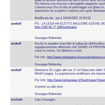
qualche attivita' sportiva da fare il primo tasto toccat
Per fortuna son riuscita a distorglielo daquesto sp
L'annoscorso l'ho iscritto al pattinaggio sul ghiacc
quest'anno ha scoperto il basket,uno sport altrettaan
Modificato da - joe il 24/04/2007 15:04:52
avvbell
PS.: LA LEGA HA ELETTO MIGLIORE AZIONE D
http://195.56.77.208/top5video/
Giuseppe Bellaroba.
avvbell
Anche la squadra maschile di pallavolo dell'Avellino 
orgogliosamente affermare che SIAMO LA PROVINCIA D
come la nostra. Un abbracio a tutti.
Per info:
http://www.ottopagine.it/concept-festa-in
Giuseppe Bellaroba.
avvbell
Domenica 01 Luglio alle ore 17 al Palazzetto del
World League. La popolazione avellinese sta risponde
Per Info:
http://www.irpinianews.it/Sport/news/?ne
A presto su altri temi.
Giuseppe Bellaroba.
michele
Caro Giuseppe,