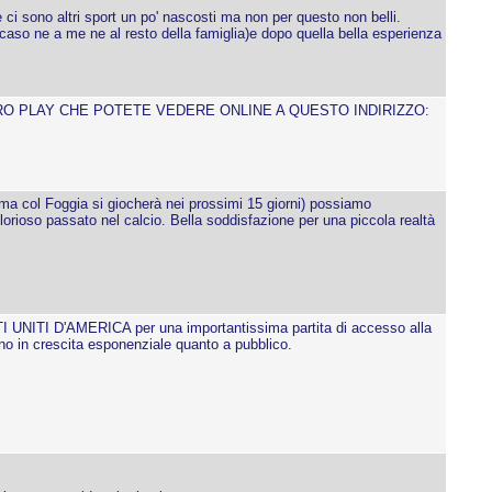
i sono altri sport un po' nascosti ma non per questo non belli.
 caso ne a me ne al resto della famiglia)e dopo quella bella esperienza
TRO PLAY CHE POTETE VEDERE ONLINE A QUESTO INDIRIZZO:
sima col Foggia si giocherà nei prossimi 15 giorni) possiamo
ioso passato nel calcio. Bella soddisfazione per una piccola realtà
 UNITI D'AMERICA per una importantissima partita di accesso alla
ono in crescita esponenziale quanto a pubblico.