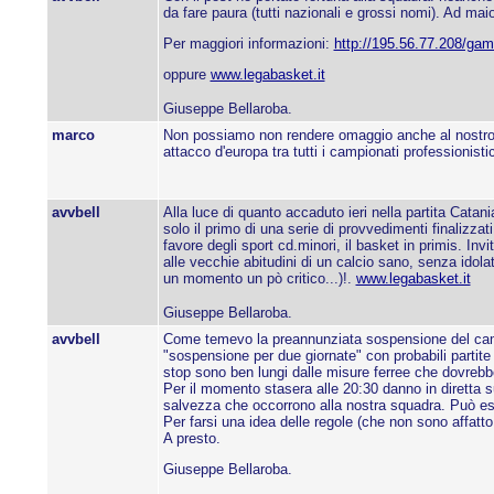
da fare paura (tutti nazionali e grossi nomi). Ad maio
Per maggiori informazioni:
http://195.56.77.208/ga
oppure
www.legabasket.it
Giuseppe Bellaroba.
marco
Non possiamo non rendere omaggio anche al nostro m
attacco d'europa tra tutti i campionati professionisti
avvbell
Alla luce di quanto accaduto ieri nella partita Cata
solo il primo di una serie di provvedimenti finalizza
favore degli sport cd.minori, il basket in primis. In
alle vecchie abitudini di un calcio sano, senza ido
un momento un pò critico...)!.
www.legabasket.it
Giuseppe Bellaroba.
avvbell
Come temevo la preannunziata sospensione del campi
"sospensione per due giornate" con probabili partite
stop sono ben lungi dalle misure ferree che dovrebb
Per il momento stasera alle 20:30 danno in diretta
salvezza che occorrono alla nostra squadra. Può esse
Per farsi una idea delle regole (che non sono affatt
A presto.
Giuseppe Bellaroba.