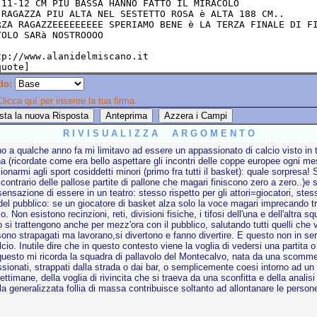
do:
licca quì per inserire la tua firma.
R I V I S U A L I Z Z A A R G O M E N T O
o a qualche anno fa mi limitavo ad essere un appassionato di calcio visto in tv
ana (ricordate come era bello aspettare gli incontri delle coppe europee ogni m
armi agli sport cosiddetti minori (primo fra tutti il basket): quale sorpresa! S
 contrario delle pallose partite di pallone che magari finiscono zero a zero..)e 
sensazione di essere in un teatro: stesso rispetto per gli attori=giocatori, stes
 del pubblico: se un giocatore di basket alza solo la voce magari imprecando tra s
co. Non esistono recinzioni, reti, divisioni fisiche, i tifosi dell'una e dell'altra s
si trattengono anche per mezz'ora con il pubblico, salutando tutti quelli che v
 sono strapagati ma lavorano,si divertono e fanno divertire. E questo non in s
lcio. Inutile dire che in questo contesto viene la voglia di vedersi una partita
 questo mi ricorda la squadra di pallavolo del Montecalvo, nata da una scomme
ionati, strappati dalla strada o dai bar, o semplicemente coesi intorno ad un i
timane, della voglia di rivincita che si traeva da una sconfitta e della analis
li, la generalizzata follia di massa contribuisce soltanto ad allontanare le perso