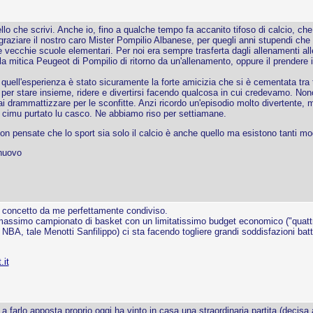
o che scrivi. Anche io, fino a qualche tempo fa accanito tifoso di calcio, che
ngraziare il nostro caro Mister Pompilio Albanese, per quegli anni stupendi c
lle vecchie scuole elementari. Per noi era sempre trasferta dagli allenamenti a
la mitica Peugeot di Pompilio di ritorno da un'allenamento, oppure il prendere i
i quell'esperienza è stato sicuramente la forte amicizia che si è cementata tra
per stare insieme, ridere e divertirsi facendo qualcosa in cui credevamo. Nono
ai drammattizzare per le sconfitte. Anzi ricordo un'episodio molto divertente
n cimu purtato lu casco. Ne abbiamo riso per settiamane.
non pensate che lo sport sia solo il calcio è anche quello ma esistono tanti m
 nuovo
l concetto da me perfettamente condiviso.
l massimo campionato di basket con un limitatissimo budget economico ("quatt
 NBA, tale Menotti Sanfilippo) ci sta facendo togliere grandi soddisfazioni ba
.it
a farlo apposta proprio oggi ha vinto in casa una straordinaria partita (decisa 