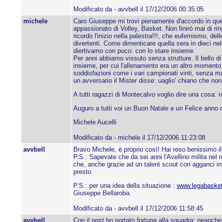
Modificato da - avvbell il 17/12/2006 00:35:05
michele
Caro Giuseppe mi trovi pienamente d'accordo in quell
appassionato di Volley, Basket. Non finirò mai di ri
ricordo l'inizio nella palestra!!!, che eufemismo, de
divertenti. Come dimenticare quella sera in dieci nel
diertivamo con poco: con lo stare insieme.
Per anni abbiamo vissuto senza strutture. Il bello d
insieme, per cui l'allenamento era un altro momento 
soddisfazioni come i vari campionati vinti, senza m
un avversario il Mister disse: uaglio' chiano che no
A tutti ragazzi di Montecalvo voglio dire una cosa: 
Auguro a tutti voi un Buon Natale e un Felice anno
Michele Aucelli
Modificato da - michele il 17/12/2006 11:23:08
avvbell
Bravo Michele, è proprio così! Hai reso benissimo i
P.S.: Sapevate che da sei anni l'Avellino milita ne
che, anche grazie ad un talent scout con agganci in
presto.
P.S.: per una idea della situazione :
www.legabasket
Giuseppe Bellaroba.
Modificato da - avvbell il 17/12/2006 11:58:45
avvbell
Con il post ho portato fortuna alla squadra: neanche 