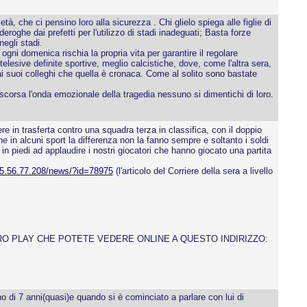
à, che ci pensino loro alla sicurezza . Chi glielo spiega alle figlie di
roghe dai prefetti per l'utilizzo di stadi inadeguati; Basta forze
egli stadi.
ni domenica rischia la propria vita per garantire il regolare
sive definite sportive, meglio calcistiche, dove, come l'altra sera,
ai suoi colleghi che quella è cronaca. Come al solito sono bastate
ascorsa l'onda emozionale della tragedia nessuno si dimentichi di loro.
e in trasferta contro una squadra terza in classifica, con il doppio
e in alcuni sport la differenza non la fanno sempre e soltanto i soldi
in piedi ad applaudire i nostri giocatori che hanno giocato una partita
95.56.77.208/news/?id=78975
(l'articolo del Corriere della sera a livello
TRO PLAY CHE POTETE VEDERE ONLINE A QUESTO INDIRIZZO:
o di 7 anni(quasi)e quando si è cominciato a parlare con lui di