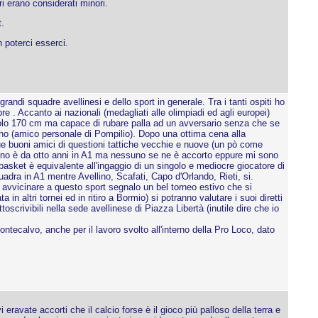
eri erano considerati minori.
.
 poterci esserci.
di squadre avellinesi e dello sport in generale. Tra i tanti ospiti ho
re . Accanto ai nazionali (medagliati alle olimpiadi ed agli europei)
o solo 170 cm ma capace di rubare palla ad un avversario senza che se
lino (amico personale di Pompilio). Dopo una ottima cena alla
ue buoni amici di questioni tattiche vecchie e nuove (un pò come
llino è da otto anni in A1 ma nessuno se ne è accorto eppure mi sono
asket è equivalente all'ingaggio di un singolo e mediocre giocatore di
dra in A1 mentre Avellino, Scafati, Capo d'Orlando, Rieti, si.
 avvicinare a questo sport segnalo un bel torneo estivo che si
 altri tornei ed in ritiro a Bormio) si potranno valutare i suoi diretti
crivibili nella sede avellinese di Piazza Libertà (inutile dire che io
ntecalvo, anche per il lavoro svolto all'interno della Pro Loco, dato
avate accorti che il calcio forse è il gioco più palloso della terra e