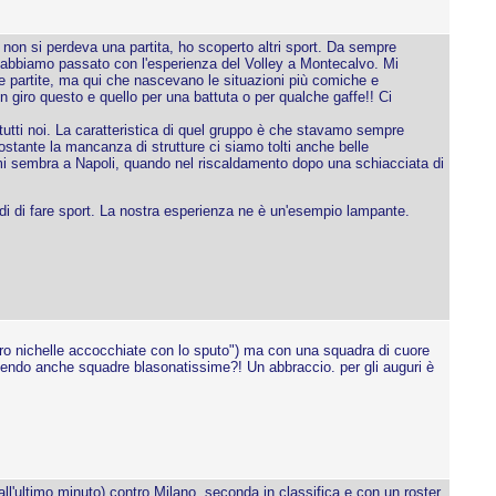
 non si perdeva una partita, ho scoperto altri sport. Da sempre
he abbiamo passato con l'esperienza del Volley a Montecalvo. Mi
lle partite, ma qui che nascevano le situazioni più comiche e
n giro questo e quello per una battuta o per qualche gaffe!! Ci
 tutti noi. La caratteristica di quel gruppo è che stavamo sempre
stante la mancanza di strutture ci siamo tolti anche belle
, mi sembra a Napoli, quando nel riscaldamento dopo una schiacciata di
odi di fare sport. La nostra esperienza ne è un'esempio lampante.
ro nichelle accocchiate con lo sputo") ma con una squadra di cuore
ttendo anche squadre blasonatissime?! Un abbraccio. per gli auguri è
all'ultimo minuto) contro Milano, seconda in classifica e con un roster