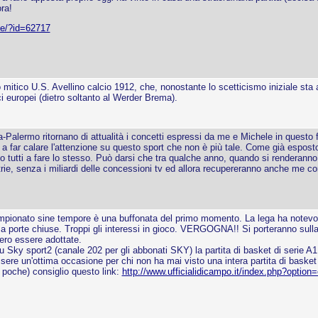
ra!
me/?id=62717
itico U.S. Avellino calcio 1912, che, nonostante lo scetticismo iniziale sta
ci europei (dietro soltanto al Werder Brema).
nia-Palermo ritornano di attualità i concetti espressi da me e Michele in quest
ti a far calare l'attenzione su questo sport che non è più tale. Come già espos
vito tutti a fare lo stesso. Può darsi che tra qualche anno, quando si renderann
latrie, senza i miliardi delle concessioni tv ed allora recupereranno anche m
onato sine tempore è una buffonata del primo momento. La lega ha notevolmen
 a porte chiuse. Troppi gli interessi in gioco. VERGOGNA!! Si porteranno sulla 
ero essere adottate.
 su Sky sport2 (canale 202 per gli abbonati SKY) la partita di basket di ser
re un'ottima occasione per chi non ha mai visto una intera partita di basket 
o poche) consiglio questo link:
http://www.ufficialidicampo.it/index.php?opt