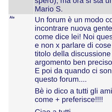
spero), ma ora si sta u
Mario S.
Ale
Un forum è un modo com
incontrare nuova gente
come dice lei! Noi ques
e non x parlare di cose 
titolo della discussio
argomento ben preciso
E poi da quando ci sono
questo forum....
Bè io dico a tutti gli a
come + preferisce!!!!
Ciao a tutti