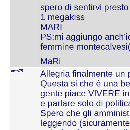
spero di sentirvi presto
1 megakiss
MARI
PS:mi aggiungo anch'io
femmine montecalvesi(cn 
MaRi
anto75
Allegria finalmente un pò
Questa si che è una bel
gente piace VIVERE in
e parlare solo di polit
Spero che gli amministr
leggendo (sicuramente)