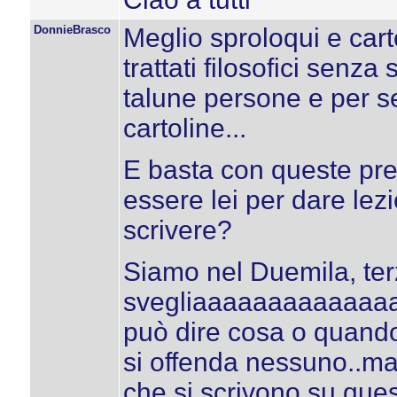
DonnieBrasco
Meglio sproloqui e cart
trattati filosofici senza 
talune persone e per se
cartoline...
E basta con queste pres
essere lei per dare lezi
scrivere?
Siamo nel Duemila, ter
svegliaaaaaaaaaaaaaa.
può dire cosa o quando
si offenda nessuno..m
che si scrivono su que