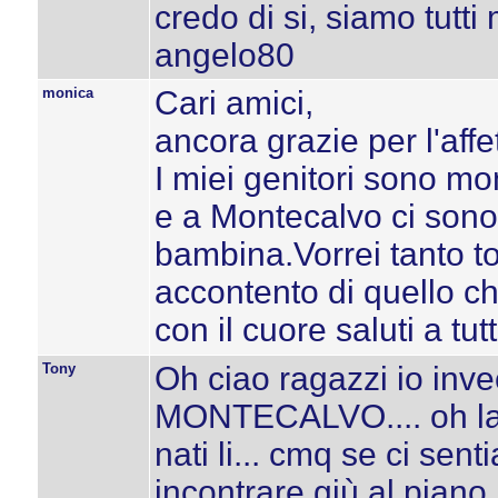
credo di si, siamo tutti
angelo80
monica
Cari amici,
ancora grazie per l'affe
I miei genitori sono mo
e a Montecalvo ci sono 
bambina.Vorrei tanto to
accontento di quello ch
con il cuore saluti a tut
Tony
Oh ciao ragazzi io invec
MONTECALVO.... oh la
nati li... cmq se ci se
incontrare giù al piano !