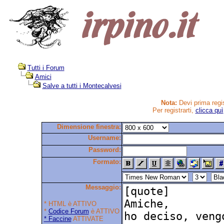
Tutti i Forum
Amici
Salve a tutti i Montecalvesi
Nota:
Devi prima regis
Per registrarti,
clicca quì
Dimensione finestra:
Username:
Password:
Formato:
Messaggio:
* HTML è ATTIVO
*
Codice Forum
è ATTIVO
* Faccine
ATTIVATE