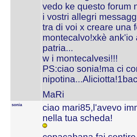
vedo ke questo forum n
i vostri allegri messag
tra di voi x creare una 
montecalvo!xkè ank'io 
patria...
w i montecalvesi!!!
PS:ciao sonia!ma ci co
nipotina...Aliciotta!1ba
MaRi
sonia
ciao mari85,l'avevo imm
nella tua scheda!
copacabana fai sentire 