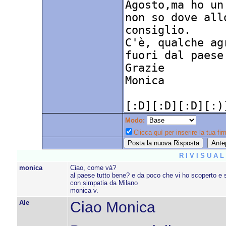
Modo:
Clicca quì per inserire la tua fir
R I V I S U A 
monica
Ciao, come và?
al paese tutto bene? e da poco che vi ho scoperto e 
con simpatia da Milano
monica v.
Ale
Ciao Monica