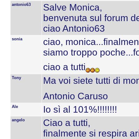
antonio63
Salve Monica,
benvenuta sul forum d
ciao Antonio63
sonia
ciao, monica...finalmen
siamo troppo poche...fo
ciao a tutti
Tony
Ma voi siete tutti di m
Antonio Caruso
Ale
Io sì al 101%!!!!!!!!
angelo
Ciao a tutti,
finalmente si respira a