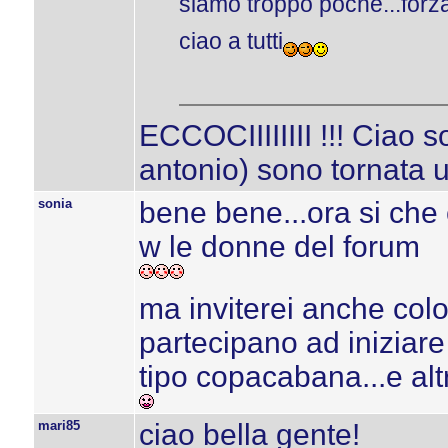
siamo troppo poche...forza
ciao a tutti
ECCOCIIIIIIII !!! Ciao s
antonio) sono tornata 
sonia
bene bene...ora si che c
w le donne del forum
ma inviterei anche colo
partecipano ad iniziare 
tipo copacabana...e altr
mari85
ciao bella gente!