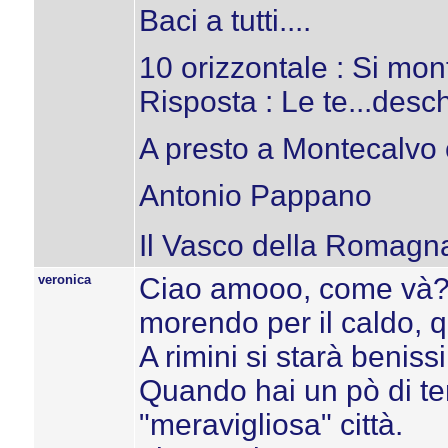
Baci a tutti....
10 orizzontale : Si mo
Risposta : Le te...desche!
A presto a Montecalvo co
Antonio Pappano
Il Vasco della Romagn
veronica
Ciao amooo, come và? 
morendo per il caldo, qu
A rimini si starà benissi
Quando hai un pò di te
"meravigliosa" città.