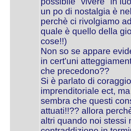
possibile "vivere" in lu
un po di nostalgia è ne
perchè ci rivolgiamo ad
quale è quello della gi
cose!!)
Non so se appare evide
in cert'uni atteggiament
che precedono??
Si è parlato di coraggio 
imprenditoriale ect, ma
sembra che questi consi
attuati!!?? allora perchè
altri quando noi stess
contraddizione in termi