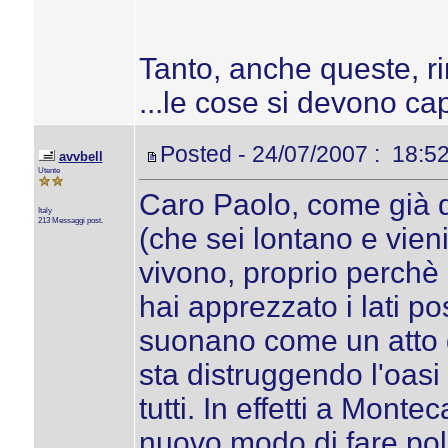
Tanto, anche queste, ri
...le cose si devono cap
Posted - 24/07/2007 : 18:5
avvbell
Utente
Caro Paolo, come già d
Italy
213 Messaggi post.
(che sei lontano e vien
vivono, proprio perchè 
hai apprezzato i lati po
suonano come un atto 
sta distruggendo l'oasi
tutti. In effetti a Mont
nuovo modo di fare pol