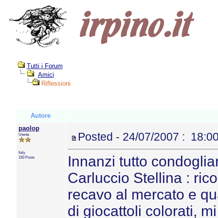
Tutti i Forum
Amici
Riflessioni
Autore
paolop
Posted - 24/07/2007 : 18:0
Utente
Italy
Innanzi tutto condoglia
193 Posts
Carluccio Stellina : r
recavo al mercato e q
di giocattoli colorati, m