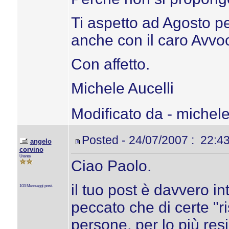
Ti aspetto ad Agosto p
anche con il caro Avvo
Con affetto.
Michele Aucelli
Modificato da - michele
Posted - 24/07/2007 : 22:4
angelo
corvino
Utente
Ciao Paolo.
il tuo post è davvero i
103 Messaggi post.
peccato che di certe "
persone, per lo più resi