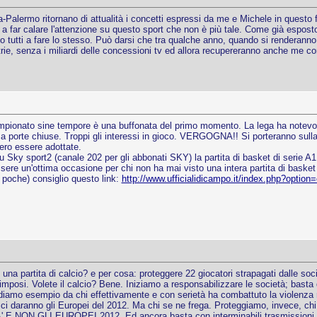
nia-Palermo ritornano di attualità i concetti espressi da me e Michele in quest
ti a far calare l'attenzione su questo sport che non è più tale. Come già espos
vito tutti a fare lo stesso. Può darsi che tra qualche anno, quando si renderann
latrie, senza i miliardi delle concessioni tv ed allora recupereranno anche m
onato sine tempore è una buffonata del primo momento. La lega ha notevolmen
 a porte chiuse. Troppi gli interessi in gioco. VERGOGNA!! Si porteranno sulla 
ero essere adottate.
 su Sky sport2 (canale 202 per gli abbonati SKY) la partita di basket di ser
re un'ottima occasione per chi non ha mai visto una intera partita di basket 
o poche) consiglio questo link:
http://www.ufficialidicampo.it/index.php?opt
na partita di calcio? e per cosa: proteggere 22 giocatori strapagati dalle societ
imposi. Volete il calcio? Bene. Iniziamo a responsabilizzare le società; basta de
ndiamo esempio da chi effettivamente e con serietà ha combattuto la violenza n
i daranno gli Europei del 2012. Ma chi se ne frega. Proteggiamo, invece, chi og
 E NON GLI EUROPEI 2012. Ed ancora basta con interminabili trasmissioni tele