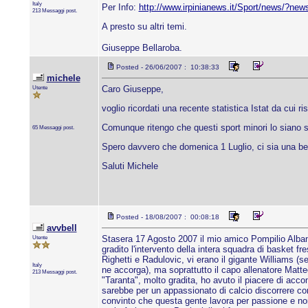
Italy
Per Info:
http://www.irpinianews.it/Sport/news/?ne
213 Messaggi post.
A presto su altri temi.
Giuseppe Bellaroba.
Posted - 26/06/2007 : 10:38:33
michele
Utente
Caro Giuseppe,
voglio ricordati una recente statistica Istat da cui ri
Comunque ritengo che questi sport minori lo siano s
65 Messaggi post.
Spero davvero che domenica 1 Luglio, ci sia una bella
Saluti Michele
Posted - 18/08/2007 : 00:08:18
avvbell
Utente
Stasera 17 Agosto 2007 il mio amico Pompilio Albanes
gradito l'intervento della intera squadra di basket fr
Righetti e Radulovic, vi erano il gigante Williams (
Italy
ne accorga), ma soprattutto il capo allenatore Matte
213 Messaggi post.
"Taranta", molto gradita, ho avuto il piacere di ac
sarebbe per un appassionato di calcio discorrere con
convinto che questa gente lavora per passione e non