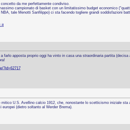
l concetto da me perfettamente condiviso.
l massimo campionato di basket con un limitatissimo budget economico ("quatt
 NBA, tale Menotti Sanfilippo) ci sta facendo togliere grandi soddisfazioni ba
.it
a farlo apposta proprio oggi ha vinto in casa una straordinaria partita (decisa 
ra!
me/?id=62717
itico U.S. Avellino calcio 1912, che, nonostante lo scetticismo iniziale sta
ci europei (dietro soltanto al Werder Brema).