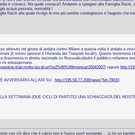
quella è cronaca. Ma quale cronaca!! Andatelo a spiegare alla Famiglia Raciti, 
 già acqua passata, normalità.!
lia Raciti alla quale rivolgo le mie più sentite condoglianze e l'augurio che tr
so ottenuto nel girone di andata contro Milano e questa volta è andata a vincer
ani (il nostro sponsor è l'Azienda dei Trasporti locali!). Questo testimonia ch
ita (trasmessa in diretta nazionale su Rossoalice)tutto il pubblico milanese era 
he mi entusiasmano.
ttopagine.it/air-molto-piu-di-un%e2%80%99impresa/20042007/
oppure
http://1
E AVVERSARIO ALL'AIR SU :
http://195.56.77.208/news/?id=79033
ELLA SETTIMANA (DUE CICLI DI PARTITE) UNA SCHIACCIATA DEL NOS
o con chi dice che il calcio non è l'unico sport esistente.....io ho un bambin