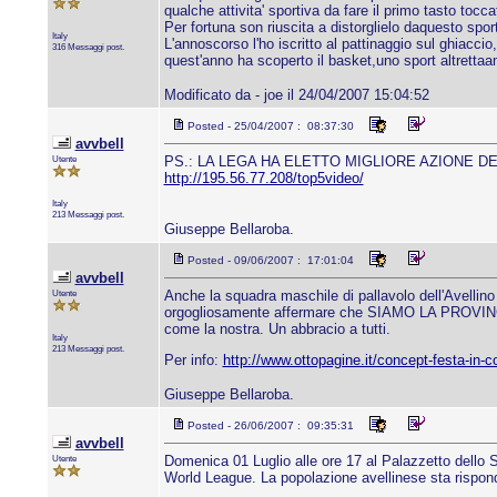
qualche attivita' sportiva da fare il primo tasto toccat
Per fortuna son riuscita a distorglielo daquesto sp
Italy
L'annoscorso l'ho iscritto al pattinaggio sul ghiacc
316 Messaggi post.
quest'anno ha scoperto il basket,uno sport altrettaan
Modificato da - joe il 24/04/2007 15:04:52
Posted - 25/04/2007 : 08:37:30
avvbell
Utente
PS.: LA LEGA HA ELETTO MIGLIORE AZIONE D
http://195.56.77.208/top5video/
Italy
213 Messaggi post.
Giuseppe Bellaroba.
Posted - 09/06/2007 : 17:01:04
avvbell
Utente
Anche la squadra maschile di pallavolo dell'Avellino 
orgogliosamente affermare che SIAMO LA PROVINCIA D
come la nostra. Un abbracio a tutti.
Italy
213 Messaggi post.
Per info:
http://www.ottopagine.it/concept-festa-in
Giuseppe Bellaroba.
Posted - 26/06/2007 : 09:35:31
avvbell
Utente
Domenica 01 Luglio alle ore 17 al Palazzetto del
World League. La popolazione avellinese sta risponde