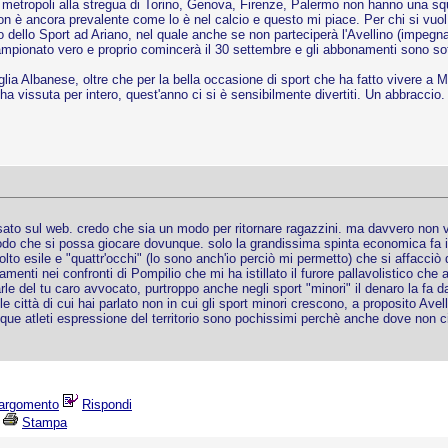
 metropoli alla stregua di Torino, Genova, Firenze, Palermo non hanno una squa
on è ancora prevalente come lo è nel calcio e questo mi piace. Per chi si vuol
ello Sport ad Ariano, nel quale anche se non parteciperà l'Avellino (impegnata in
mpionato vero e proprio comincerà il 30 settembre e gli abbonamenti sono sottos
ia Albanese, oltre che per la bella occasione di sport che ha fatto vivere a Mo
ha vissuta per intero, quest'anno ci si è sensibilmente divertiti. Un abbraccio.
to sul web. credo che sia un modo per ritornare ragazzini. ma davvero non vi er
odo che si possa giocare dovunque. solo la grandissima spinta economica fa i
 esile e "quattr'occhi" (lo sono anch'io perciò mi permetto) che si affacciò da
menti nei confronti di Pompilio che mi ha istillato il furore pallavolistico che 
arle del tu caro avvocato, purtroppo anche negli sport "minori" il denaro la 
 città di cui hai parlato non in cui gli sport minori crescono, a proposito Avell
ue atleti espressione del territorio sono pochissimi perchè anche dove non ci so
argomento
Rispondi
Stampa