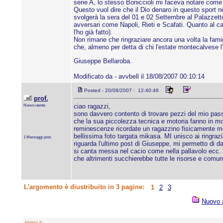
serie A, lo stesso Boniccioli mi faceva notare come
Questo vuol dire che il Dio denaro in questo sport n
svolgerà la sera del 01 e 02 Settembre al Palazzetto d
avversari come Napoli, Rieti e Scafati. Quanto al ca
l'ho già fatto).
Non rimane che ringraziare ancora una volta la famigl
che, almeno per detta di chi l'estate montecalvese l'
Giuseppe Bellaroba.
Modificato da - avvbell il 18/08/2007 00:10:14
Posted - 20/08/2007 : 12:40:46
prof.
Nuovo utente
ciao ragazzi,
sono davvero contento di trovare pezzi del mio passa
che la sua piccolezza tecnica e motoria fanno in m
reminescenze ricordate un ragazzino fisicamente molto
bellissima foto targata mikasa. MI unisco ai ringrazia
1 Messaggi post.
riguarda l'ultimo post di Giuseppe, mi permetto di d
si canta messa nel cacio come nella pallavolo ecc. le
che altrimenti succhierebbe tutte le risorse e comunq
L'argomento è diustribuito in 3 pagine:
1
2
3
Nuovo 
Irpino.it