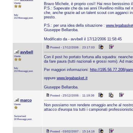
Utente
Bravo Michele, è proprio così! Hai reso benissimo i
P.S.: Sapevate che da sei anni l'Avellino milita ne
che, anche grazie ad un talent scout con agganci in
Italy
presto.
213 Messaggi post.
P.S.: per una idea della situazione :
www.legabasket
Giuseppe Bellaroba.
Modificato da - avvbell il 17/12/2006 11:58:45
Posted - 17/12/2006 : 23:17:03
avvbell
Utente
Con il post ho portato fortuna alla squadra: neanche 
da fare paura (tutti nazionali e grossi nomi). Ad maio
Italy
Per maggiori informazioni:
http://195.56.77.208/ga
213 Messaggi post.
oppure
www.legabasket.it
Giuseppe Bellaroba.
Posted - 25/12/2006 : 11:19:36
marco
Utente
Non possiamo non rendere omaggio anche al nostro m
attacco d'europa tra tutti i campionati professionisti
Switzerland
24 Messaggi post.
Posted - 03/02/2007 : 15:14:16