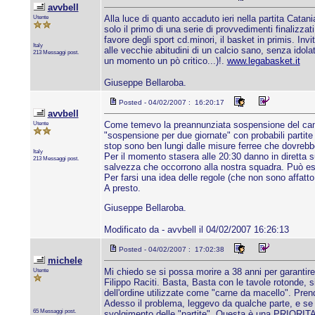
avvbell
Utente
Alla luce di quanto accaduto ieri nella partita Cata
solo il primo di una serie di provvedimenti finalizza
favore degli sport cd.minori, il basket in primis. In
Italy
alle vecchie abitudini di un calcio sano, senza ido
213 Messaggi post.
un momento un pò critico...)!.
www.legabasket.it
Giuseppe Bellaroba.
Posted - 04/02/2007 : 16:20:17
avvbell
Utente
Come temevo la preannunziata sospensione del campi
"sospensione per due giornate" con probabili partite
stop sono ben lungi dalle misure ferree che dovrebb
Italy
Per il momento stasera alle 20:30 danno in diretta
213 Messaggi post.
salvezza che occorrono alla nostra squadra. Può esse
Per farsi una idea delle regole (che non sono affatt
A presto.
Giuseppe Bellaroba.
Modificato da - avvbell il 04/02/2007 16:26:13
Posted - 04/02/2007 : 17:02:38
michele
Utente
Mi chiedo se si possa morire a 38 anni per garantire u
Filippo Raciti. Basta, Basta con le tavole rotonde, s
dell'ordine utilizzate come "carne da macello". Pre
Adesso il problema, leggevo da qualche parte, e se c
65 Messaggi post.
svolgimento delle "partite". Questa è una PRIORITA'