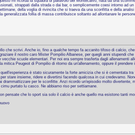
 questo mi ricorda la squadra di pallavolo del Montecalvo, nata da una scomme
ionati, strappati dalla strada o dai bar, o semplicemente coesi intorno ad un i
timane, della voglia di rivincita che si traeva da una sconfitta e della analis
li, la generalizzata follia di massa contribuisce soltanto ad allontanare le perso
o che scrivi. Anche io, fino a qualche tempo fa accanito tifoso di calcio, che
ngraziare il nostro caro Mister Pompilio Albanese, per quegli anni stupendi c
lle vecchie scuole elementari. Per noi era sempre trasferta dagli allenamenti a
la mitica Peugeot di Pompilio di ritorno da un'allenamento, oppure il prendere i
i quell'esperienza è stato sicuramente la forte amicizia che si è cementata tra
per stare insieme, ridere e divertirsi facendo qualcosa in cui credevamo. Nono
ai drammattizzare per le sconfitte. Anzi ricordo un'episodio molto divertente
n cimu purtato lu casco. Ne abbiamo riso per settiamane.
non pensate che lo sport sia solo il calcio è anche quello ma esistono tanti m
 nuovo