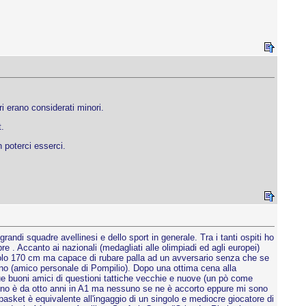
eri erano considerati minori.
.
 poterci esserci.
di squadre avellinesi e dello sport in generale. Tra i tanti ospiti ho
re . Accanto ai nazionali (medagliati alle olimpiadi ed agli europei)
o solo 170 cm ma capace di rubare palla ad un avversario senza che se
lino (amico personale di Pompilio). Dopo una ottima cena alla
ue buoni amici di questioni tattiche vecchie e nuove (un pò come
llino è da otto anni in A1 ma nessuno se ne è accorto eppure mi sono
asket è equivalente all'ingaggio di un singolo e mediocre giocatore di