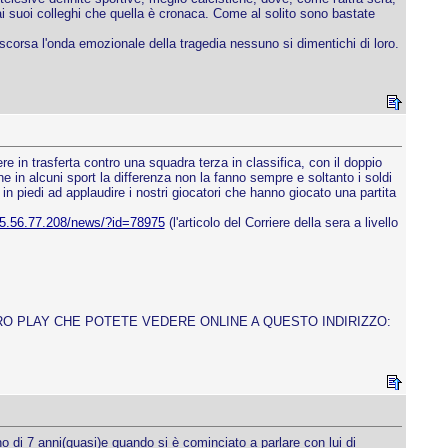
ai suoi colleghi che quella è cronaca. Come al solito sono bastate
ascorsa l'onda emozionale della tragedia nessuno si dimentichi di loro.
e in trasferta contro una squadra terza in classifica, con il doppio
e in alcuni sport la differenza non la fanno sempre e soltanto i soldi
in piedi ad applaudire i nostri giocatori che hanno giocato una partita
95.56.77.208/news/?id=78975
(l'articolo del Corriere della sera a livello
TRO PLAY CHE POTETE VEDERE ONLINE A QUESTO INDIRIZZO:
o di 7 anni(quasi)e quando si è cominciato a parlare con lui di