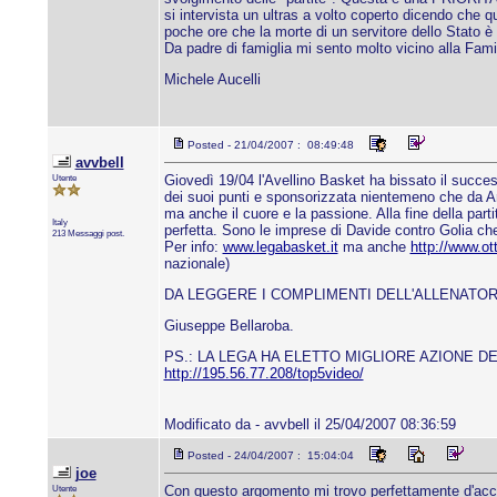
si intervista un ultras a volto coperto dicendo che 
poche ore che la morte di un servitore dello Stato è
Da padre di famiglia mi sento molto vicino alla Famig
Michele Aucelli
Posted - 21/04/2007 : 08:49:48
avvbell
Utente
Giovedì 19/04 l'Avellino Basket ha bissato il succes
dei suoi punti e sponsorizzata nientemeno che da Arm
ma anche il cuore e la passione. Alla fine della part
Italy
perfetta. Sono le imprese di Davide contro Golia c
213 Messaggi post.
Per info:
www.legabasket.it
ma anche
http://www.o
nazionale)
DA LEGGERE I COMPLIMENTI DELL'ALLENATOR
Giuseppe Bellaroba.
PS.: LA LEGA HA ELETTO MIGLIORE AZIONE D
http://195.56.77.208/top5video/
Modificato da - avvbell il 25/04/2007 08:36:59
Posted - 24/04/2007 : 15:04:04
joe
Utente
Con questo argomento mi trovo perfettamente d'accord