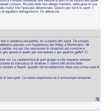
ssa di Pompilio Albanese una ventina di anni fa ed intorno alla quale
deale comune. Ricordo delle loro allegre trasferte, della gioia di una
i dei motivi che l'avevano determinata. Questo per me è lo sport. I
ne di equilibrio dall'agonismo. Un abbraccio.
 non si perdeva una partita, ho scoperto altri sport. Da sempre
he abbiamo passato con l'esperienza del Volley a Montecalvo. Mi
lle partite, ma qui che nascevano le situazioni più comiche e
n giro questo e quello per una battuta o per qualche gaffe!! Ci
 tutti noi. La caratteristica di quel gruppo è che stavamo sempre
stante la mancanza di strutture ci siamo tolti anche belle
, mi sembra a Napoli, quando nel riscaldamento dopo una schiacciata di
odi di fare sport. La nostra esperienza ne è un'esempio lampante.