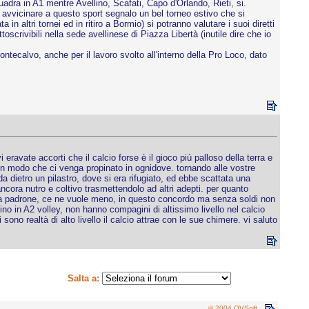
dra in A1 mentre Avellino, Scafati, Capo d'Orlando, Rieti, si.
 avvicinare a questo sport segnalo un bel torneo estivo che si
 altri tornei ed in ritiro a Bormio) si potranno valutare i suoi diretti
crivibili nella sede avellinese di Piazza Libertà (inutile dire che io
ntecalvo, anche per il lavoro svolto all'interno della Pro Loco, dato
avate accorti che il calcio forse è il gioco più palloso della terra e
n modo che ci venga propinato in ognidove. tornando alle vostre
 dietro un pilastro, dove si era rifugiato, ed ebbe scattata una
ancora nutro e coltivo trasmettendolo ad altri adepti. per quanto
fa da padrone, ce ne vuole meno, in questo concordo ma senza soldi non
ino in A2 volley, non hanno compagini di altissimo livello nel calcio
no realtà di alto livello il calcio attrae con le sue chimere. vi saluto
Salta a:
© 2004 OVSoft