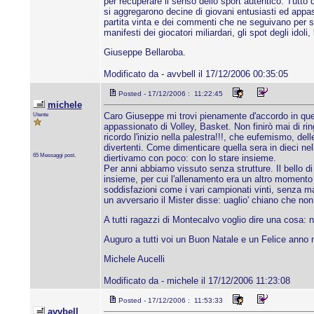
per recuperare il senso dello sport autentico. Tutto
si aggregarono decine di giovani entusiasti ed appass
partita vinta e dei commenti che ne seguivano per set
manifesti dei giocatori miliardari, gli spot degli ido
Giuseppe Bellaroba.
Modificato da - avvbell il 17/12/2006 00:35:05
Posted - 17/12/2006 : 11:22:45
michele
Utente
Caro Giuseppe mi trovi pienamente d'accordo in quell
appassionato di Volley, Basket. Non finirò mai di ri
ricordo l'inizio nella palestra!!!, che eufemismo, de
divertenti. Come dimenticare quella sera in dieci nel
65 Messaggi post.
diertivamo con poco: con lo stare insieme.
Per anni abbiamo vissuto senza strutture. Il bello d
insieme, per cui l'allenamento era un altro momento 
soddisfazioni come i vari campionati vinti, senza m
un avversario il Mister disse: uaglio' chiano che no
A tutti ragazzi di Montecalvo voglio dire una cosa: 
Auguro a tutti voi un Buon Natale e un Felice anno
Michele Aucelli
Modificato da - michele il 17/12/2006 11:23:08
Posted - 17/12/2006 : 11:53:33
avvbell