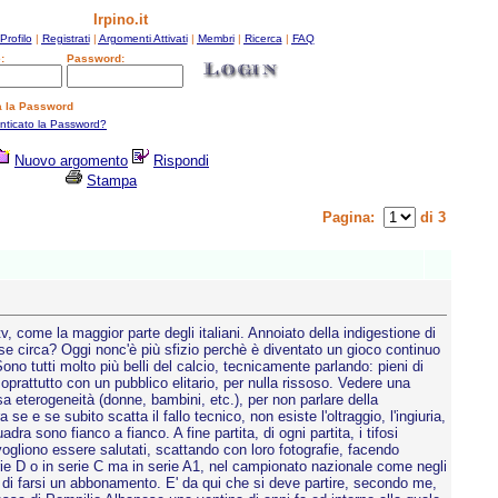
Irpino.it
Profilo
|
Registrati
|
Argomenti Attivati
|
Membri
|
Ricerca
|
FAQ
:
Password:
a la Password
enticato la Password?
Nuovo argomento
Rispondi
Stampa
Pagina:
di 3
, come la maggior parte degli italiani. Annoiato della indigestione di
ese circa? Oggi nonc'è più sfizio perchè è diventato un gioco continuo
ono tutti molto più belli del calcio, tecnicamente parlando: pieni di
soprattutto con un pubblico elitario, per nulla rissoso. Vedere una
sa eterogeneità (donne, bambini, etc.), per non parlare della
e e se subito scatta il fallo tecnico, non esiste l'oltraggio, l'ingiuria,
quadra sono fianco a fianco. A fine partita, di ogni partita, i tifosi
ogliono essere salutati, scattando con loro fotografie, facendo
erie D o in serie C ma in serie A1, nel campionato nazionale come negli
 o di farsi un abbonamento. E' da qui che si deve partire, secondo me,