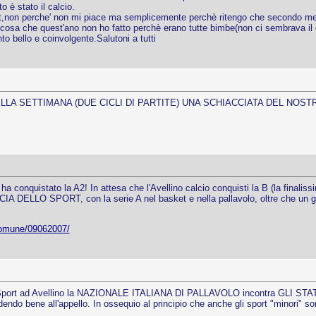
o è stato il calcio.
ort,non perche' non mi piace ma semplicemente perchè ritengo che secondo me c
io,cosa che quest'ano non ho fatto perchè erano tutte bimbe(non ci sembrava il
to bello e coinvolgente.Salutoni a tutti
ELLA SETTIMANA (DUE CICLI DI PARTITE) UNA SCHIACCIATA DEL NOS
ha conquistato la A2! In attesa che l'Avellino calcio conquisti la B (la finalis
ELLO SPORT, con la serie A nel basket e nella pallavolo, oltre che un glor
-comune/09062007/
lo Sport ad Avellino la NAZIONALE ITALIANA DI PALLAVOLO incontra GLI STATI
ndo bene all'appello. In ossequio al principio che anche gli sport "minori" s