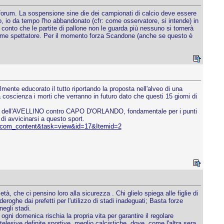
o forum. La sospensione sine die dei campionati di calcio deve essere
to, io da tempo l'ho abbandonato (cfr: come osservatore, si intende) in
o conto che le partite di pallone non le guarda più nessuno si tornerà
e come spettatore. Per il momento forza Scandone (anche se questo è
te educorato il tutto riportando la proposta nell'alveo di una
coscienza i morti che verranno in futuro dato che questi 15 giorni di
ie A1 dell'AVELLINO contro CAPO D'ORLANDO, fondamentale per i punti
di avvicinarsi a questo sport.
ion=com_content&task=view&id=17&Itemid=2
à, che ci pensino loro alla sicurezza . Chi glielo spiega alle figlie di
roghe dai prefetti per l'utilizzo di stadi inadeguati; Basta forze
egli stadi.
ni domenica rischia la propria vita per garantire il regolare
sive definite sportive, meglio calcistiche, dove, come l'altra sera,