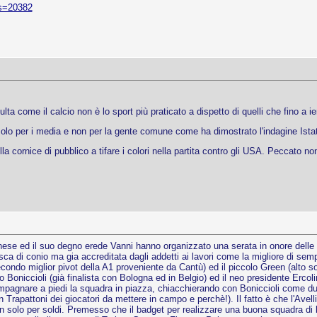
ws=20382
sulta come il calcio non è lo sport più praticato a dispetto di quelli che fino a i
olo per i media e non per la gente comune come ha dimostrato l'indagine Istat
 cornice di pubblico a tifare i colori nella partita contro gli USA. Peccato non
e ed il suo degno erede Vanni hanno organizzato una serata in onore delle gran
esca di conio ma gia accreditata dagli addetti ai lavori come la migliore di semp
secondo miglior pivot della A1 proveniente da Cantù) ed il piccolo Green (alt
o Boniccioli (già finalista con Bologna ed in Belgio) ed il neo presidente Erco
compagnare a piedi la squadra in piazza, chiacchierando con Boniccioli come d
 Trapattoni dei giocatori da mettere in campo e perchè!). Il fatto è che l'Ave
 solo per soldi. Premesso che il badget per realizzare una buona squadra di b