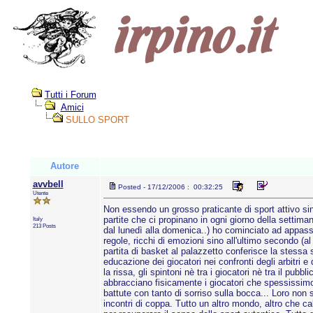
Tutti i Forum
Amici
SULLO SPORT
Autore
avvbell
Posted - 17/12/2006 : 00:32:25
Utente
Non essendo un grosso praticante di sport attivo sin
partite che ci propinano in ogni giorno della settim
Italy
213 Posts
dal lunedì alla domenica..) ho cominciato ad appassion
regole, ricchi di emozioni sino all'ultimo secondo (al
partita di basket al palazzetto conferisce la stessa 
educazione dei giocatori nei confronti degli arbitri e
la rissa, gli spintoni nè tra i giocatori nè tra il pubbli
abbracciano fisicamente i giocatori che spessissimo 
battute con tanto di sorriso sulla bocca... Loro non
incontri di coppa. Tutto un altro mondo, altro che ca