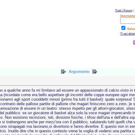
Tutti i Forum
|
Username
Salv
Ti sei dim
Argomento
o a qualche anno fa mi limitavo ad essere un appassionato di calcio visto in tv
ana (ricordate come era bello aspettare gli incontri delle coppe europee ogni m
armi agli sport cosiddetti minori (primo fra tutti il basket): quale sorpresa! S
 contrario delle pallose partite di pallone che magari finiscono zero a zero..)e 
sensazione di essere in un teatro: stesso rispetto per gli attori=giocatori, stes
 del pubblico: se un giocatore di basket alza solo la voce magari imprecando tra s
co. Non esistono recinzioni, reti, divisioni fisiche, i tifosi dell'una e dell'altra s
si trattengono anche per mezz'ora con il pubblico, salutando tutti quelli che v
 sono strapagati ma lavorano,si divertono e fanno divertire. E questo non in s
lcio. Inutile dire che in questo contesto viene la voglia di vedersi una partita