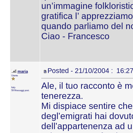
un’immagine folkloristi
gratifica l’ apprezziamo
quando parliamo del n
Ciao - Francesco
Posted - 21/10/2004 : 16:2
maria
Utente
Ale, il tuo racconto è m
Italy
59 Messaggi post.
tenerezza.
Mi dispiace sentire che
degl'emigrati hai dovu
dell'appartenenza ad un