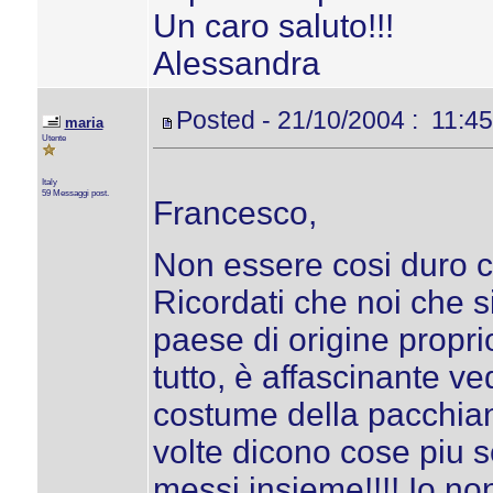
Un caro saluto!!!
Alessandra
Posted - 21/10/2004 : 11:45
maria
Utente
Italy
59 Messaggi post.
Francesco,
Non essere cosi duro co
Ricordati che noi che s
paese di origine proprio
tutto, è affascinante ve
costume della pacchiana
volte dicono cose piu se
messi insieme!!!! Io no