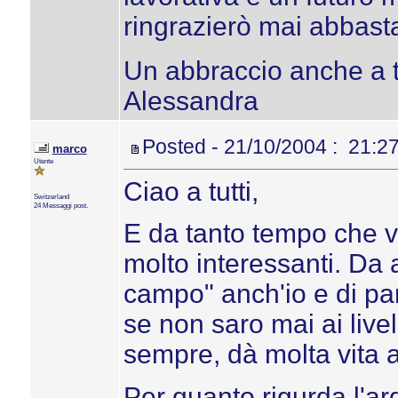
ringrazierò mai abbast
Un abbraccio anche a t
Alessandra
Posted - 21/10/2004 : 21:2
marco
Utente
Ciao a tutti,
Switzerland
24 Messaggi post.
E da tanto tempo che vi
molto interessanti. Da
campo" anch'io e di pa
se non saro mai ai livel
sempre, dà molta vita 
Per quanto rigurda l'a