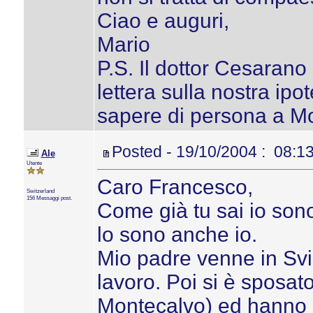
Ciao e auguri,
Mario
P.S. Il dottor Cesarano
lettera sulla nostra ipo
sapere di persona a M
Posted - 19/10/2004 : 08:1
Ale
Utente
Caro Francesco,
Switzerland
156 Messaggi post.
Come già tu sai io sono
lo sono anche io.
Mio padre venne in Svi
lavoro. Poi si è sposa
Montecalvo) ed hanno 