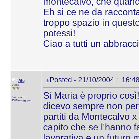
montecalvo, che quando 
Eh si ce ne da raccont
troppo spazio in questo 
potessi!
Ciao a tutti un abbracci
Posted - 21/10/2004 : 16:4
Ale
Utente
Si Maria è proprio così
Switzerland
156 Messaggi post.
dicevo sempre non perd
partiti da Montecalvo x
capito che se l'hanno f
lavorativa e un futuro m