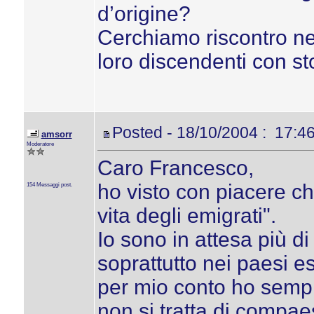
d’origine?
Cerchiamo riscontro ne
loro discendenti con st
Posted - 18/10/2004 : 17:4
amsorr
Moderatore
Caro Francesco,
ho visto con piacere ch
154 Messaggi post.
vita degli emigrati".
Io sono in attesa più di
soprattutto nei paesi e
per mio conto ho sempre
non si tratta di compae