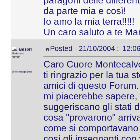
paragoni delle differen
da parte mia e così!
Io amo la mia terra!!!!!
Un caro saluto a te Ma
Posted - 21/10/2004 : 12:0
amsorr
Moderatore
Caro Cuore Montecalv
ti ringrazio per la tua s
154 Messaggi post.
amici di questo Forum. 
mi piacerebbe sapere,
suggeriscano gli stati d
cosa "provarono" arriva
come si comportavano l
così gli insegnanti con