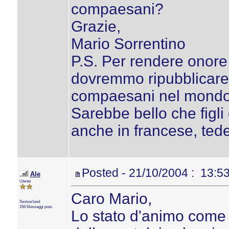
compaesani?
Grazie,
Mario Sorrentino
P.S. Per rendere onore 
dovremmo ripubblicare og
compaesani nel mondo. E
Sarebbe bello che figli 
anche in francese, ted
Posted - 21/10/2004 : 13:5
Ale
Utente
Caro Mario,
Switzerland
156 Messaggi post.
Lo stato d'animo come