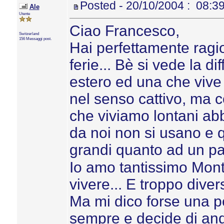
Posted - 20/10/2004 : 08:3
Ale
Utente
Ciao Francesco,
Switzerland
156 Messaggi post.
Hai perfettamente ragio
ferie... Bè si vede la d
estero ed una che vive
nel senso cattivo, ma co
che viviamo lontani ab
da noi non si usano e q
grandi quanto ad un pa
Io amo tantissimo Mont
vivere... E troppo diver
Ma mi dico forse una 
sempre e decide di anda