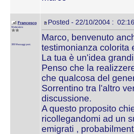
Posted - 22/10/2004 : 02:1
Francesco
Moderatore
Marco, benvenuto anche 
testimonianza colorita 
306 Messaggi post.
La tua è un'idea grand
Penso che la realizzer
che qualcosa del genere
Sorrentino tra l'altro v
discussione.
A questo proposito chi
ricollegandomi ad un suo 
emigrati , probabilmente,