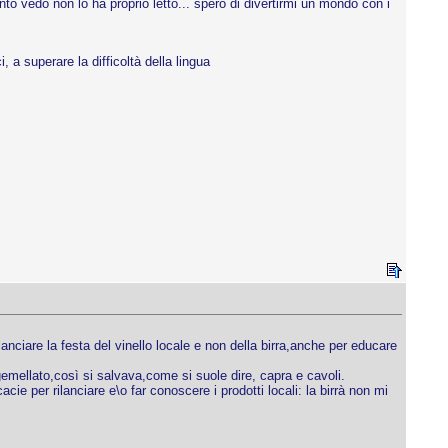
o vedo non lo ha proprio letto... spero di divertirmi un mondo con i
, a superare la difficoltà della lingua
ciare la festa del vinello locale e non della birra,anche per educare
gemellato,così si salvava,come si suole dire, capra e cavoli.
e per rilanciare e\o far conoscere i prodotti locali: la birrà non mi