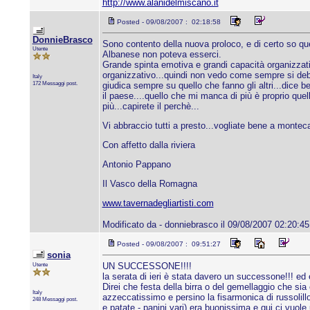
http://www.alanidelmiscano.it
Posted - 09/08/2007 : 02:18:58
DonnieBrasco
Sono contento della nuova proloco, e di certo so que
Utente
Albanese non poteva esserci.
Grande spinta emotiva e grandi capacità organizzativ
organizzativo...quindi non vedo come sempre si deb
Italy
172 Messaggi post.
giudica sempre su quello che fanno gli altri...dice b
il paese....quello che mi manca di più è proprio quel
più...capirete il perchè...
Vi abbraccio tutti a presto...vogliate bene a montecal
Con affetto dalla riviera
Antonio Pappano
Il Vasco della Romagna
www.tavernadegliartisti.com
Modificato da - donniebrasco il 09/08/2007 02:20:45
Posted - 09/08/2007 : 09:51:27
sonia
Utente
UN SUCCESSONE!!!!
la serata di ieri è stata davero un successone!!! ed 
Direi che festa della birra o del gemellaggio che si
Italy
azzeccatissimo e persino la fisarmonica di russolil
248 Messaggi post.
e patate - panini vari) era buonissima e qui ci vuol