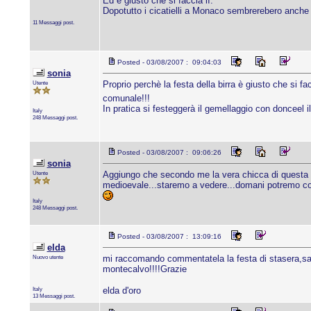
Ed è giusto che si faccia lì.
Dopotutto i cicatielli a Monaco sembrerebero anche
11 Messaggi post.
Posted - 03/08/2007 : 09:04:03
sonia
Utente
Proprio perchè la festa della birra è giusto che si f
comunale!!!
In pratica si festeggerà il gemellaggio con donceel i
Italy
248 Messaggi post.
Posted - 03/08/2007 : 09:06:26
sonia
Utente
Aggiungo che secondo me la vera chicca di questa est
medioevale...staremo a vedere...domani potremo c
Italy
248 Messaggi post.
Posted - 03/08/2007 : 13:09:16
elda
Nuovo utente
mi raccomando commentatela la festa di stasera,sare
montecalvo!!!!Grazie
Italy
elda d'oro
13 Messaggi post.