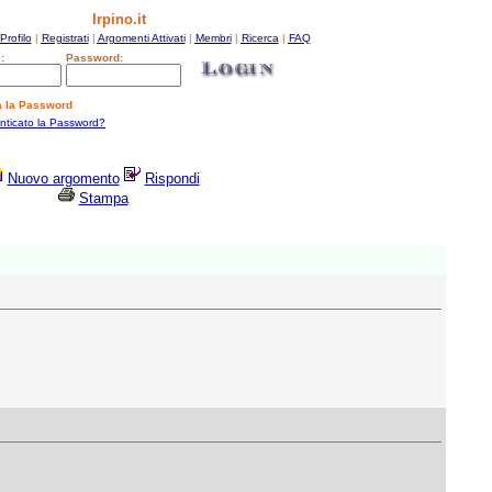
Irpino.it
Profilo
|
Registrati
|
Argomenti Attivati
|
Membri
|
Ricerca
|
FAQ
:
Password:
a la Password
enticato la Password?
Nuovo argomento
Rispondi
Stampa