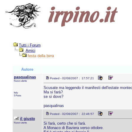
Tutti i Forum
Amici
festa della birra
Autore
pasqualinas
Posted - 02/08/2007 : 17:57:21
Nuovo utente
Scusate ma leggendo il manifesti dell'estate monteca
Ma si farà?
Italy
5 Posts
se si dove?
pasqualinas
Posted - 02/08/2007 : 22:46:57
il giusto
Nuovo utente
Si farà, certo che si farà.
A Monaco di Baviera verso ottobre.