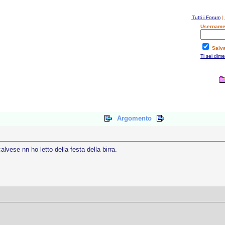
Tutti i Forum
|
Username
Salv
Ti sei dim
Argomento
lvese nn ho letto della festa della birra.