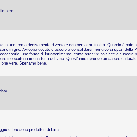
la birra
 se in una forma decisamente diversa e con ben altra finalità. Quando è nata n
i sono in giro. Avrebbe dovuto crescere e consolidarsi, nei diversi spazi della 
o accessorio, una forma di intrattenimento, come arrostire salsicce o cuocere po
are inopportuna in una terra del vino. Quest'anno riprende un sapore culturale, v
izione vera. Speriamo bene.
dato.
gio e loro sono produttori di birra..