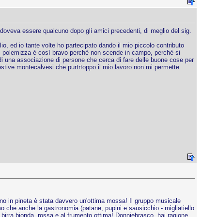
i doveva essere qualcuno dopo gli amici precedenti, di meglio del sig.
o, ed io tante volte ho partecipato dando il mio piccolo contributo
hi polemizza è così bravo perchè non scende in campo, perchè si
e di una associazione di persone che cerca di fare delle buone cose per
e estive montecalvesi che purtrtoppo il mio lavoro non mi permette
rno in pineta è stata davvero un'ottima mossa! Il gruppo musicale
o che anche la gastronomia (patane, pupini e sausicchio - migliatiello
a birra bionda, rossa e al frumento ottima! Donniebrasco, hai ragione,