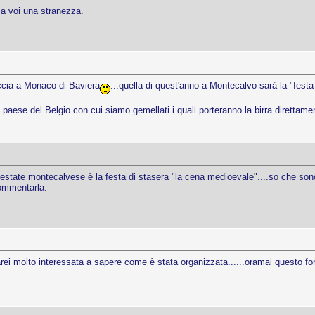
 a voi una stranezza.
accia a Monaco di Baviera
...quella di quest'anno a Montecalvo sarà la "fest
l paese del Belgio con cui siamo gemellati i quali porteranno la birra direttame
ate montecalvese è la festa di stasera "la cena medioevale"....so che sono sta
ommentarla.
i molto interessata a sapere come è stata organizzata......oramai questo for