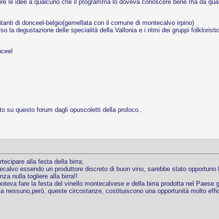
arire le idee a qualcuno che il programma lo doveva conoscere bene ma da quant
itanti di donceel-belgio(gemellata con il comune di montecalvo irpino)
a degustazione delle specialità della Vallonia e i ritmi dei gruppi folkloristici
nceel
to su questo forum dagli opuscoletti della proloco..
ecipare alla festa della birra;
calvo essendo un produttore discreto di buon vino, sarebbe stato opportuno lan
a nulla togliere alla birra!!
oteva fare la festa del vinello montecalvese e della birra prodotta nel Paese 
 nessuno,però, queste circostanze, costituiscono una opportunità molto efficaci