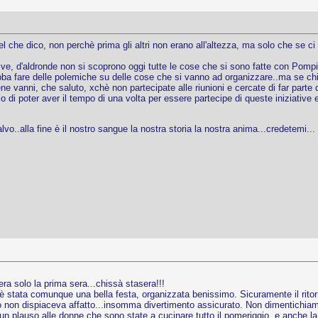
l che dico, non perchè prima gli altri non erano all'altezza, ma solo che se c
e, d'aldronde non si scoprono oggi tutte le cose che si sono fatte con Pompili
ba fare delle polemiche su delle cose che si vanno ad organizzare..ma se c
ene vanni, che saluto, xchè non partecipate alle riunioni e cercate di far part
lo di poter aver il tempo di una volta per essere partecipe di queste iniziativ
vo..alla fine è il nostro sangue la nostra storia la nostra anima...credetemi...
era solo la prima sera...chissà stasera!!!
a è stata comunque una bella festa, organizzata benissimo. Sicuramente il rito
lo non dispiaceva affatto...insomma divertimento assicurato. Non dimentichiam
e un plauso alle donne che sono state a cucinare tutto il pomeriggio, e anche l