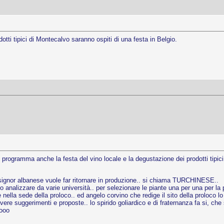
ti tipici di Montecalvo saranno ospiti di una festa in Belgio.
 programma anche la festa del vino locale e la degustazione dei prodotti tipici..
l signor albanese vuole far ritornare in produzione.. si chiama TURCHINESE..
to analizzare da varie università.. per selezionare le piante una per una per la 
nella sede della proloco.. ed angelo corvino che redige il sito della proloco lo
cevere suggerimenti e proposte.. lo spirido goliardico e di fraternanza fa si, ch
aooo