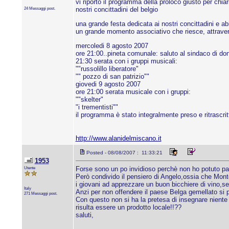
vi riporto il programma della proloco giusto per chi
24 Messaggi post.
nostri concittadini del belgio
una grande festa dedicata ai nostri concittadini e ab
un grande momento associativo che riesce, attraverso l
mercoledi 8 agosto 2007
ore 21:00..pineta comunale: saluto al sindaco di do
21:30 serata con i gruppi musicali:
""russolillo liberatore"
"" pozzo di san patrizio""
giovedi 9 agosto 2007
ore 21:00 serata musicale con i gruppi:
""skelter"
"i trementisti""
il programma è stato integralmente preso e ritrascrit
http://www.alanidelmiscano.it
Posted - 08/08/2007 : 11:33:21
1953
Utente
Forse sono un po invidioso perchè non ho potuto part
Però condivido il pensiero di Angelo,ossia che Monte
i giovani ad apprezzare un buon bicchiere di vino,senz
Italy
Anzi per non offendere il paese Belga gemellato si p
271 Messaggi post.
Con questo non si ha la pretesa di insegnare niente a
risulta essere un prodotto locale!!??
saluti,