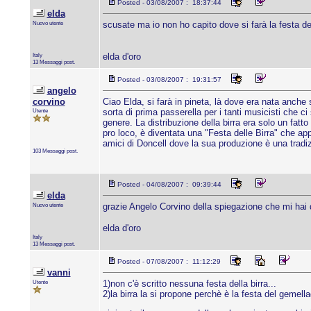
Posted - 03/08/2007 : 18:37:44
elda
Nuovo utente
scusate ma io non ho capito dove si farà la festa del
Italy
elda d'oro
13 Messaggi post.
Posted - 03/08/2007 : 19:31:57
angelo
corvino
Ciao Elda, si farà in pineta, là dove era nata anche
Utente
sorta di prima passerella per i tanti musicisti che c
genere. La distribuzione della birra era solo un fatt
pro loco, è diventata una "Festa delle Birra" che app
amici di Doncell dove la sua produzione è una trad
103 Messaggi post.
Posted - 04/08/2007 : 09:39:44
elda
Nuovo utente
grazie Angelo Corvino della spiegazione che mi hai 
elda d'oro
Italy
13 Messaggi post.
Posted - 07/08/2007 : 11:12:29
vanni
Utente
1)non c'è scritto nessuna festa della birra...
2)la birra la si propone perchè è la festa del gemellag