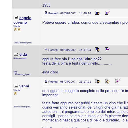
1953
Posted - 08/08/2007 : 14:48:14
angelo
corvino
Poteva essere un'idea, comunque a settembre i prodot
Utente
103 Messaggi post.
Posted - 08/08/2007 : 15:17:04
elda
Nuovo utente
oppure fare sia l'uno che l'altro no??
festa della birra e festa del vinello............
Italy
elda d'oro
13 Messaggi post.
Posted - 08/08/2007 : 21:17:21
vanni
Utente
se leggete il proggetto completo della pro-loco c'è in
importanti
festa fatta appunto per pubblicizzare un vino che i
24 Messaggi post.
quindi verranno selezionati dei vitigni che gia ha fat
autoctoni... il programma completo dell'intero anno è 
consigli.. partecipate alle riunioni che fa piacere ri
montecalvo nasca qualcosa di bello e duraturo.. ci