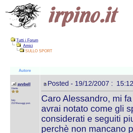
Tutti i Forum
Amici
SULLO SPORT
Autore
Posted - 19/12/2007 : 15:12
avvbell
Utente
Caro Alessandro, mi fa p
Italy
213 Messaggi post.
avrai notato come gli 
considerati e seguiti pi
perchè non mancano pale