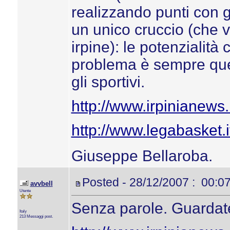
realizzando punti con g
un unico cruccio (che v
irpine): le potenzialit
problema è sempre quel
gli sportivi.
http://www.irpinianew
http://www.legabasket.i
Giuseppe Bellaroba.
Posted - 28/12/2007 : 00:0
avvbell
Utente
Senza parole. Guardate 
Italy
213 Messaggi post.