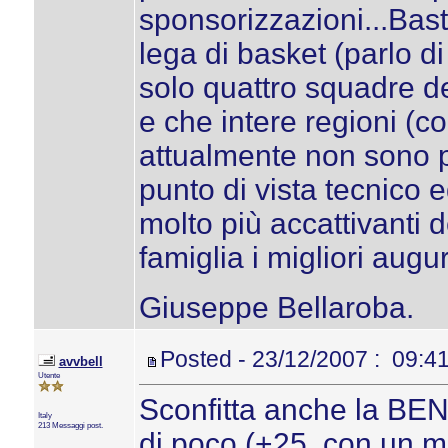
sponsorizzazioni...Bas
lega di basket (parlo d
solo quattro squadre de
e che intere regioni (co
attualmente non sono p
punto di vista tecnico 
molto più accattivanti d
famiglia i migliori augu
Giuseppe Bellaroba.
Posted - 23/12/2007 : 09:4
avvbell
Utente
Sconfitta anche la BE
Italy
213 Messaggi post.
di poco (+25, con un m