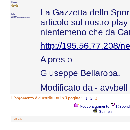
Utente
La Gazzetta dello Sport
Italy
213 Messaggi post.
articolo sul nostro play
nientemeno che da Carl
http://195.56.77.208/
A presto.
Giuseppe Bellaroba.
Modificato da - avvbell
L'argomento è diustribuito in 3 pagine:
1
2
3
Nuovo argomento
Rispond
Stampa
Irpino.it