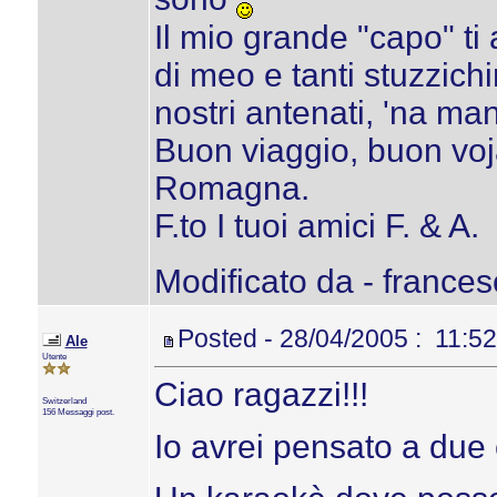
Il mio grande "capo" ti
di meo e tanti stuzzichi
nostri antenati, 'na ma
Buon viaggio, buon voj
Romagna.
F.to I tuoi amici F. & A.
Modificato da - frances
Posted - 28/04/2005 : 11:52
Ale
Utente
Ciao ragazzi!!!
Switzerland
156 Messaggi post.
Io avrei pensato a due 