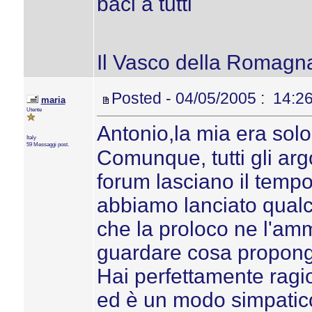
baci a tutti
Il Vasco della Romagn
Posted - 04/05/2005 : 14:2
maria
Utente
Antonio,la mia era solo 
Italy
59 Messaggi post.
Comunque, tutti gli ar
forum lasciano il temp
abbiamo lanciato qualc
che la proloco ne l'amm
guardare cosa propongon
Hai perfettamente ragi
ed è un modo simpatico