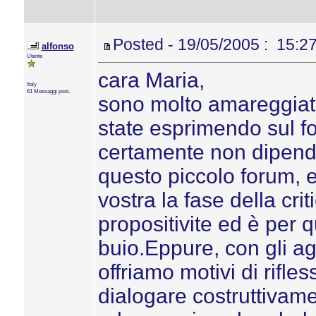
Posted - 19/05/2005 : 15:2
alfonso
Utente
cara Maria,
Italy
61 Messaggi post.
sono molto amareggiato
state esprimendo sul f
certamente non dipende
questo piccolo forum, 
vostra la fase della cri
propositivite ed è per 
buio.Eppure, con gli ag
offriamo motivi di rifl
dialogare costruttivam