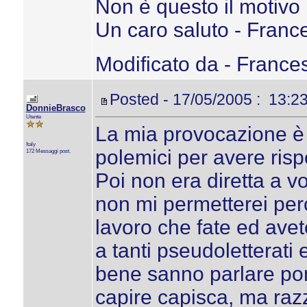
Non è questo il motivo 
Un caro saluto - Franc
Modificato da - France
Posted - 17/05/2005 : 13:2
DonnieBrasco
Utente
La mia provocazione è
Italy
polemici per avere ris
172 Messaggi post.
Poi non era diretta a vo
non mi permetterei perc
lavoro che fate ed avete
a tanti pseudoletterati 
bene sanno parlare pon
capire capisca, ma raz