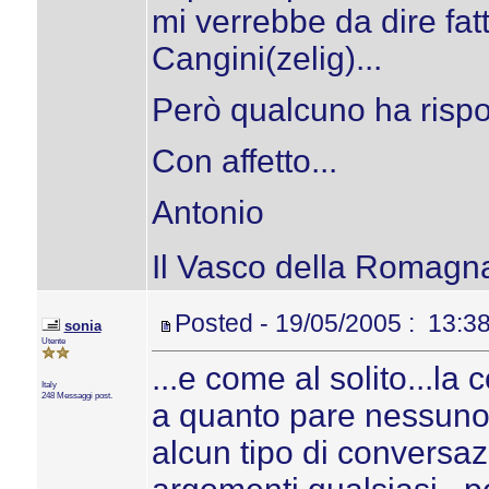
mi verrebbe da dire fa
Cangini(zelig)...
Però qualcuno ha rispos
Con affetto...
Antonio
Il Vasco della Romagn
Posted - 19/05/2005 : 13:3
sonia
Utente
...e come al solito...la 
Italy
248 Messaggi post.
a quanto pare nessuno 
alcun tipo di conversa