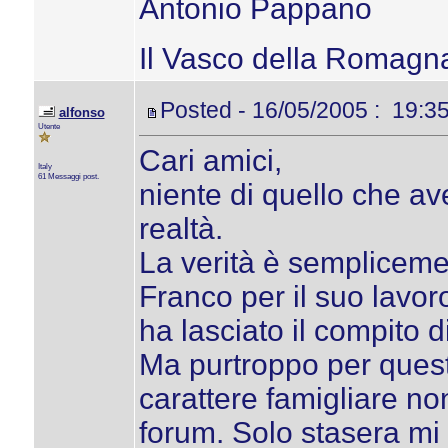
Antonio Pappano
Il Vasco della Romagn
Posted - 16/05/2005 : 19:3
alfonso
Utente
Cari amici,
Italy
61 Messaggi post.
niente di quello che ave
realtà.
La verità è sempliceme
Franco per il suo lavor
ha lasciato il compito d
Ma purtroppo per quest
carattere famigliare no
forum. Solo stasera mi