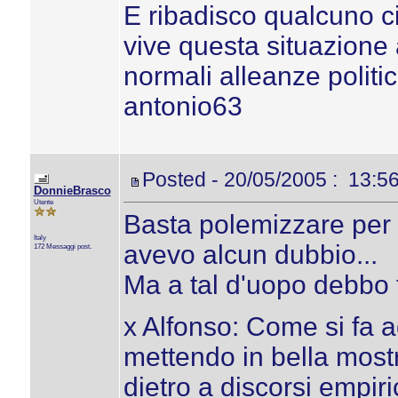
E ribadisco qualcuno c
vive questa situazione 
normali alleanze politi
antonio63
Posted - 20/05/2005 : 13:5
DonnieBrasco
Utente
Basta polemizzare per 
Italy
avevo alcun dubbio...
172 Messaggi post.
Ma a tal d'uopo debbo f
x Alfonso: Come si fa a
mettendo in bella most
dietro a discorsi empiri