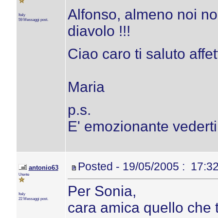
Alfonso, almeno noi no
Italy
59 Messaggi post.
diavolo !!!
Ciao caro ti saluto aff
Maria
p.s.
E' emozionante vederti
Posted - 19/05/2005 : 17:3
antonio63
Utente
Per Sonia,
Italy
22 Messaggi post.
cara amica quello che t