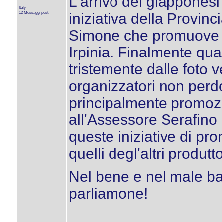
L'arrivo dei giappones
Italy
12 Messaggi post.
iniziativa della Provinc
Simone che promuove c
Irpinia. Finalmente qu
tristemente dalle foto 
organizzatori non perdo
principalmente promozi
all'Assessore Serafino 
queste iniziative di pr
quelli degl'altri produttor
Nel bene e nel male bas
parliamone!