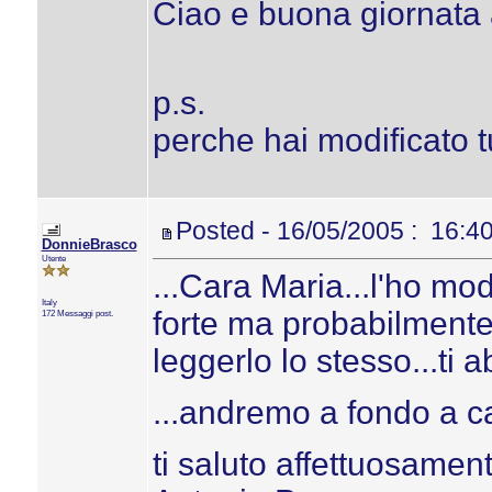
Ciao e buona giornata a 
p.s.
perche hai modificato 
Posted - 16/05/2005 : 16:4
DonnieBrasco
Utente
...Cara Maria...l'ho mo
Italy
forte ma probabilmente
172 Messaggi post.
leggerlo lo stesso...ti 
...andremo a fondo a cap
ti saluto affettuosamen