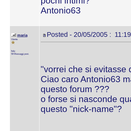
pochi intimi?
Antonio63
Posted - 20/05/2005 : 11:19
maria
Utente
Italy
59 Messaggi post.
"vorrei che si evitasse 
Ciao caro Antonio63 ma
questo forum ???
o forse si nasconde q
questo "nick-name"?