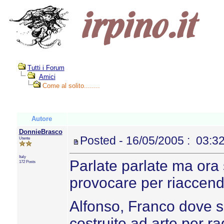
Tutti i Forum
Amici
Come al solito........
Autore
DonnieBrasco
Posted - 16/05/2005 : 03:3
Utente
Italy
Parlate parlate ma ora 
172 Posts
provocare per riaccend
Alfonso, Franco dove si
costruite ad arte per r