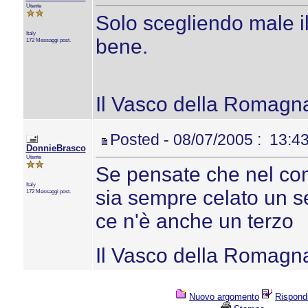
Utente
Solo scegliendo male i
Italy
bene.
172 Messaggi post.
Il Vasco della Romagn
Posted - 08/07/2005 : 13:4
DonnieBrasco
Utente
Se pensate che nel co
Italy
sia sempre celato un se
172 Messaggi post.
ce n'è anche un terzo
Il Vasco della Romagn
Nuovo argomento
Rispond