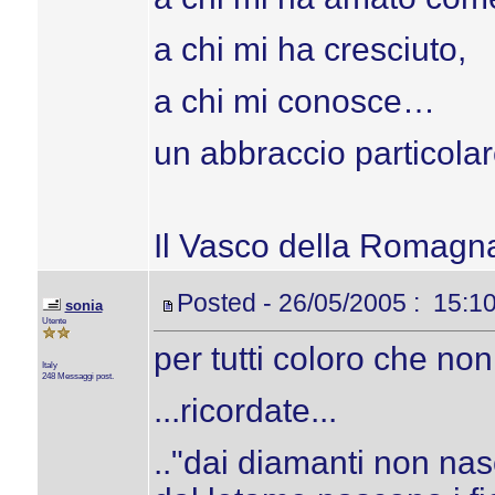
a chi mi ha cresciuto,
a chi mi conosce…
un abbraccio particola
Il Vasco della Romagn
Posted - 26/05/2005 : 15:1
sonia
Utente
per tutti coloro che n
Italy
248 Messaggi post.
...ricordate...
.."dai diamanti non nas