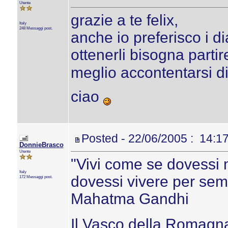
Utente
grazie a te felix,
Italy
248 Messaggi post.
anche io preferisco i d
ottenerli bisogna partir
meglio accontentarsi di
ciao
Posted - 22/06/2005 : 14:1
DonnieBrasco
Utente
"Vivi come se dovessi
Italy
dovessi vivere per sem
172 Messaggi post.
Mahatma Gandhi
Il Vasco della Romagn