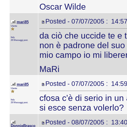
Oscar Wilde
Posted - 07/07/2005 : 14:5
mari85
Utente
da ciò che uccide te e 
Italy
26 Messaggi post.
non è padrone del suo g
mio campo io mi libere
MaRi
Posted - 07/07/2005 : 14:5
mari85
Utente
cfosa c'è di serio in un
Italy
26 Messaggi post.
si esce senza volerlo?
Posted - 08/07/2005 : 13:4
DonnieBrasco