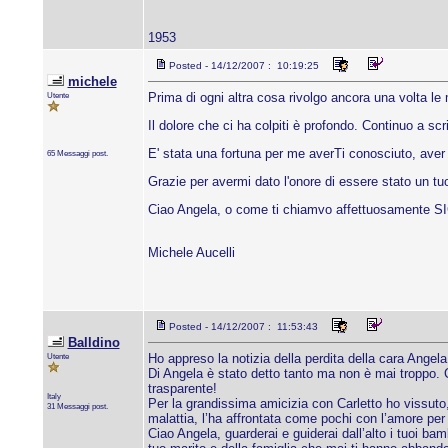
1953
Posted - 14/12/2007 : 10:19:25
michele
Utente
Prima di ogni altra cosa rivolgo ancora una volta le 
Il dolore che ci ha colpiti è profondo. Continuo a sc
E' stata una fortuna per me averTi conosciuto, aver 
65 Messaggi post.
Grazie per avermi dato l'onore di essere stato un tu
Ciao Angela, o come ti chiamvo affettuosamente 
Michele Aucelli
Posted - 14/12/2007 : 11:53:43
Balldino
Utente
Ho appreso la notizia della perdita della cara Angel
Di Angela è stato detto tanto ma non è mai troppo. 
trasparente!
Italy
Per la grandissima amicizia con Carletto ho vissuto,
31 Messaggi post.
malattia, l’ha affrontata come pochi con l’amore per i
Ciao Angela, guarderai e guiderai dall’alto i tuoi bam