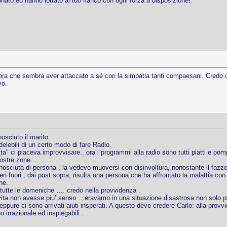
nato ed hanno lottato al tuo fianco con ogni forza a disposizione!
ora che sembra aver attaccato a sé con la simpatia tanti compaesani. Credo d
vo.
osciuto il marito.
elebili di un certo modo di fare Radio.
a" ci piaceva improvvisare...ora i programmi alla radio sono tutti piatti e pom
nostre zone…
onosciuta di persona , la vedevo muoversi con disinvoltura, nonostante il fazz
 fuori , dai post sopra, risulta una persona che ha affrontato la malattia co
ne.
tutte le domeniche …. credo nella provvidenza .
ita non avesse piu’ senso …eravamo in una situazione disastrosa non solo 
ure ci sono arrivati aiuti insperati. A questo deve credere Carlo: alla provvid
 irrazionale ed inspiegabili .