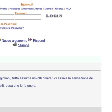
Irpino.it
Profilo
|
Registrati
|
Argomenti Attivati
|
Membri
|
Ricerca
|
FAQ
:
Password:
a la Password
enticato la Password?
Nuovo argomento
Rispondi
Stampa
iovani, tutto assume risvolti diversi: ci assale la sensazione del
ili, cosa che le fa onore.