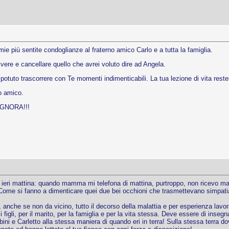
mie più sentite condoglianze al fraterno amico Carlo e a tutta la famiglia.
rivere e cancellare quello che avrei voluto dire ad Angela.
potuto trascorrere con Te momenti indimenticabili. La tua lezione di vita rest
o amico.
SIGNORA!!!
a ieri mattina: quando mamma mi telefona di mattina, purtroppo, non ricevo ma
Come si fanno a dimenticare quei due bei occhioni che trasmettevano simpatia,
 anche se non da vicino, tutto il decorso della malattia e per esperienza lavo
 figli, per il marito, per la famiglia e per la vita stessa. Deve essere di inse
bini e Carletto alla stessa maniera di quando eri in terra! Sulla stessa terra do