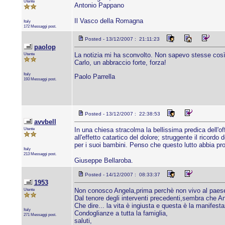
Utente
Antonio Pappano
Il Vasco della Romagna
Italy
172 Messaggi post.
Posted - 13/12/2007 : 21:11:23
paolop
Utente
La notizia mi ha sconvolto. Non sapevo stesse cos
Carlo, un abbraccio forte, forza!
Italy
Paolo Parrella
193 Messaggi post.
Posted - 13/12/2007 : 22:38:53
avvbell
Utente
In una chiesa stracolma la bellissima predica dell'off
all'effetto catartico del dolore; struggente il rico
per i suoi bambini. Penso che questo lutto abbia prof
Italy
213 Messaggi post.
Giuseppe Bellaroba.
Posted - 14/12/2007 : 08:33:37
1953
Utente
Non conosco Angela,prima perchè non vivo al paese
Dal tenore degli interventi precedenti,sembra che A
Che dire... la vita è ingiusta e questa è la manifesta
Italy
Condoglianze a tutta la famiglia,
271 Messaggi post.
saluti,