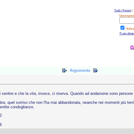
Tutti i Forum
|
Username
Salv
Ti sei dim
Argomento
 sentire e che la vita, invece, ci riserva. Quando ad andarsene sono persone g
abbra, quel sorriso che non l'ha mai abbandonata, neanche nei momenti più terrib
sentite condoglianze.
2
6