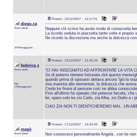
Posted - 15/12/2007 : 12:17:51
diego.ca
Nuovo utente
Neppure chi scrive ha avuto modo di conoscerla be
La ricordo seduta in piazzetta tante volte e proprio 
Ne ricordo la discrezione ma anche la dolcezza con 
16 Messaggi post.
Posted - 15/12/2007 : 21:45:25
federica s
Nuovo utente
''CI HAI INSEGNATO AD AFFRONTARE LA VITA 
So di potermi ritenere fortunata xkè questa meravigli
quando prima di sposarsi abitava ancora ''giù la sta
mia maestra alle elementari, la dolcezza che aveva q
Italy
1 Messaggi post.
Credo ke finora di persone così ne abbia conosciute
Fino all'ultimo ho sperato che potesse farcela, che
lei; spero solo ke zio Carlo, zia Alba, zio Duilio e i
CIAO ZIA NON TI DIENTICHEREMO MAI...UN A
Posted - 17/12/2007 : 10:34:40
magò
Nuovo utente
Non conoscevo personalmente Angela...con lei non 