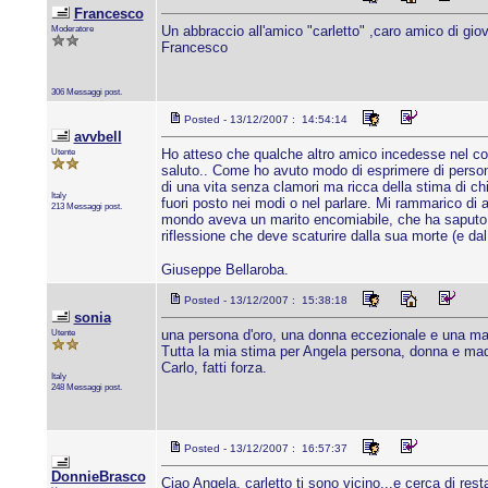
Francesco
Moderatore
Un abbraccio all'amico "carletto" ,caro amico di giov
Francesco
306 Messaggi post.
Posted - 13/12/2007 : 14:54:14
avvbell
Utente
Ho atteso che qualche altro amico incedesse nel comm
saluto.. Come ho avuto modo di esprimere di persona
di una vita senza clamori ma ricca della stima di ch
Italy
fuori posto nei modi o nel parlare. Mi rammarico di
213 Messaggi post.
mondo aveva un marito encomiabile, che ha saputo a
riflessione che deve scaturire dalla sua morte (e dal
Giuseppe Bellaroba.
Posted - 13/12/2007 : 15:38:18
sonia
Utente
una persona d'oro, una donna eccezionale e una ma
Tutta la mia stima per Angela persona, donna e madr
Carlo, fatti forza.
Italy
248 Messaggi post.
Posted - 13/12/2007 : 16:57:37
DonnieBrasco
Ciao Angela, carletto ti sono vicino...e cerca di rest