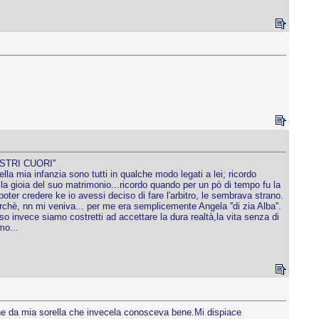
TRI CUORI''
lla mia infanzia sono tutti in qualche modo legati a lei; ricordo
 la gioia del suo matrimonio...ricordo quando per un pò di tempo fu la
ter credere ke io avessi deciso di fare l'arbitro, le sembrava strano.
hè, nn mi veniva... per me era semplicemente Angela ''di zia Alba''.
 invece siamo costretti ad accettare la dura realtà,la vita senza di
mo...
he da mia sorella che invecela conosceva bene.Mi dispiace