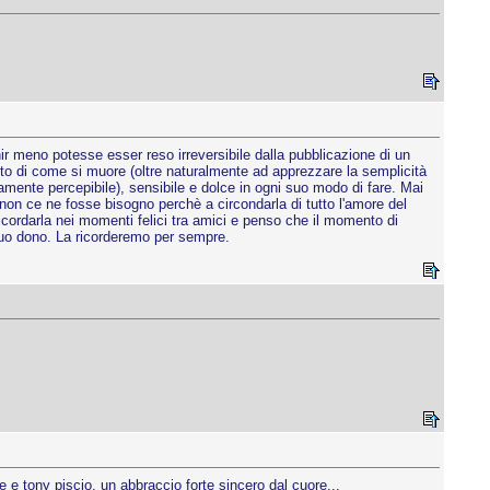
ir meno potesse esser reso irreversibile dalla pubblicazione di un
to di come si muore (oltre naturalmente ad apprezzare la semplicità
amente percepibile), sensibile e dolce in ogni suo modo di fare. Mai
non ce ne fosse bisogno perchè a circondarla di tutto l'amore del
ordarla nei momenti felici tra amici e penso che il momento di
o suo dono. La ricorderemo per sempre.
ne e tony piscio, un abbraccio forte sincero dal cuore...