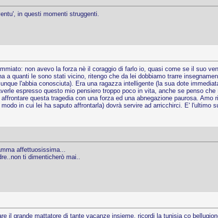
entu', in questi momenti struggenti.
iato: non avevo la forza nè il coraggio di farlo io, quasi come se il suo ven
 a quanti le sono stati vicino, ritengo che da lei dobbiamo trarre insegnamen
iunque l'abbia conosciuta). Era una ragazza intelligente (la sua dote immediat
 averle espresso questo mio pensiero troppo poco in vita, anche se penso che 
ffrontare questa tragedia con una forza ed una abnegazione paurosa. Amo ric
 modo in cui lei ha saputo affrontarla) dovrà servire ad arricchirci. E' l'ultim
mma affettuosissima...
e..non ti dimenticherò mai..
are il grande mattatore di tante vacanze insieme, ricordi la tunisia co bellugio