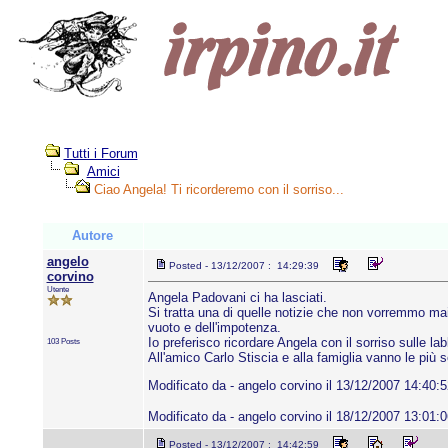
Tutti i Forum
Amici
Ciao Angela! Ti ricorderemo con il sorriso...
Autore
angelo
Posted - 13/12/2007 : 14:29:39
corvino
Utente
Angela Padovani ci ha lasciati.
Si tratta una di quelle notizie che non vorremmo mai
vuoto e dell'impotenza.
Io preferisco ricordare Angela con il sorriso sulle l
103 Posts
All'amico Carlo Stiscia e alla famiglia vanno le più 
Modificato da - angelo corvino il 13/12/2007 14:40:5
Modificato da - angelo corvino il 18/12/2007 13:01:0
Posted - 13/12/2007 : 14:42:59