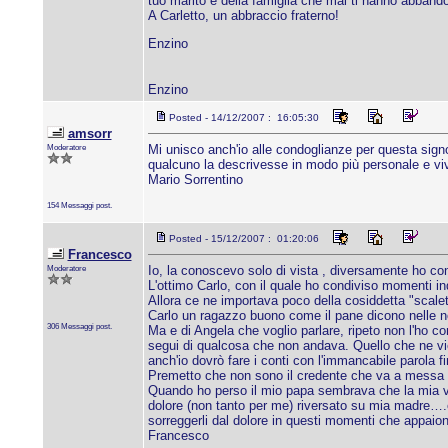
tuo marito e della famiglia che mai ti hanno abbando
A Carletto, un abbraccio fraterno!
Enzino
Enzino
Posted - 14/12/2007 : 16:05:30
amsorr
Moderatore
Mi unisco anch'io alle condoglianze per questa sign
qualcuno la descrivesse in modo più personale e vi
Mario Sorrentino
154 Messaggi post.
Posted - 15/12/2007 : 01:20:06
Francesco
Moderatore
Io, la conoscevo solo di vista , diversamente ho con
L'ottimo Carlo, con il quale ho condiviso momenti ind
Allora ce ne importava poco della cosiddetta "scalett
Carlo un ragazzo buono come il pane dicono nelle 
306 Messaggi post.
Ma e di Angela che voglio parlare, ripeto non l'ho c
segui di qualcosa che non andava. Quello che ne vien
anch'io dovrò fare i conti con l'immancabile parola fi
Premetto che non sono il credente che va a messa 
Quando ho perso il mio papa sembrava che la mia v
dolore (non tanto per me) riversato su mia madre….epp
sorreggerli dal dolore in questi momenti che appaiono
Francesco