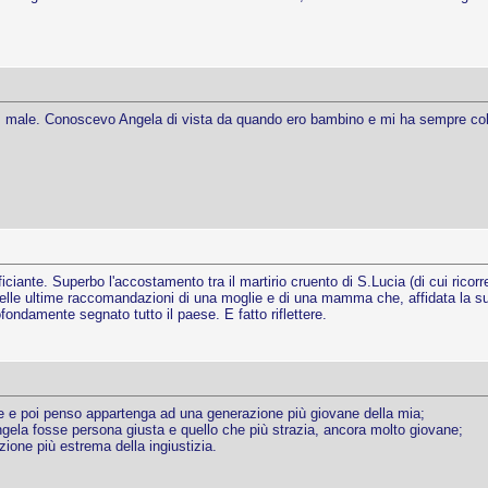
ì male. Conoscevo Angela di vista da quando ero bambino e mi ha sempre col
iciante. Superbo l'accostamento tra il martirio cruento di S.Lucia (di cui ricorr
rdo delle ultime raccomandazioni di una moglie e di una mamma che, affidata la
ondamente segnato tutto il paese. E fatto riflettere.
 e poi penso appartenga ad una generazione più giovane della mia;
ngela fosse persona giusta e quello che più strazia, ancora molto giovane;
zione più estrema della ingiustizia.