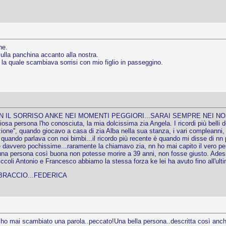
ne.
sulla panchina accanto alla nostra.
la quale scambiava sorrisi con mio figlio in passeggino.
CN IL SORRISO ANKE NEI MOMENTI PEGGIORI...SARAI SEMPRE NEI NOS
osa persona l'ho conosciuta, la mia dolcissima zia Angela. I ricordi più belli de
zione'', quando giocavo a casa di zia Alba nella sua stanza, i vari compleanni,
uando parlava con noi bimbi...il ricordo più recente è quando mi disse di nn po
 davvero pochissime...raramente la chiamavo zia, nn ho mai capito il vero perc
 una persona così buona non potesse morire a 39 anni, non fosse giusto. Adesso
 piccoli Antonio e Francesco abbiamo la stessa forza ke lei ha avuto fino all'ulti
BBRACCIO...FEDERICA
ho mai scambiato una parola..peccato!Una bella persona..descritta così anc