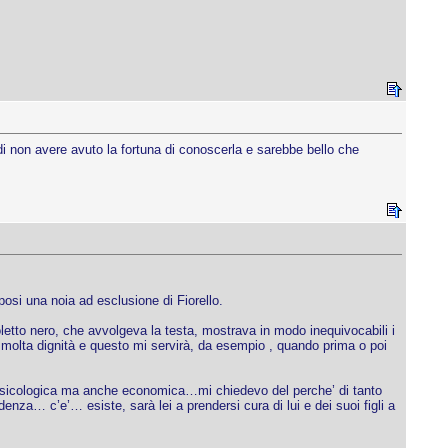
i non avere avuto la fortuna di conoscerla e sarebbe bello che
posi una noia ad esclusione di Fiorello.
oletto nero, che avvolgeva la testa, mostrava in modo inequivocabili i
n molta dignità e questo mi servirà, da esempio , quando prima o poi
psicologica ma anche economica…mi chiedevo del perche’ di tanto
enza… c’e’… esiste, sarà lei a prendersi cura di lui e dei suoi figli a