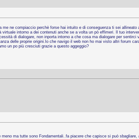
 ma me ne compiaccio perchè forse hai intuito e di conseguenza ti sei allineat
à virtuale intorno a dei contenuti anche se a volta un pò effimeri. Il tuo inter
ssità di dialogare, non inporta intorno a che cosa ma dialogare per sentirci 
nza delle proprie origini.Io che navigo il web non ho mai visto altri forum car
amo un po più cresciuti grazie a questo aggeggio?
nti e meno ma tutte sono Fondamentali..fa piacere che capisce si può sbagliare, 