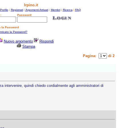
Irpino.it
Profilo
|
Registrati
|
Argomenti Attivati
|
Membri
|
Ricerca
|
FAQ
:
Password:
a la Password
enticato la Password?
Nuovo argomento
Rispondi
Stampa
Pagina:
di 2
a intervenire, quindi chiedo cordialmente agli amministratori di