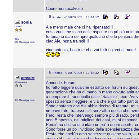
Cuore montecalvese
Posted - 01/07/2005 : 10:44:12
sonia
Utente
Ale meno male che ci hai ripensato!!!
cosa vuoi che siano delle risposte un pò più animate
fortuna) ci sarà sempre qualcuno che la penserà div
Italy
ciao Ale, resta tra noi!!!!
248 Messaggi post.
ciao antonio, beato te che vai tutti i giorni al mare!
Posted - 01/07/2005 : 13:18:32
amsorr
Moderatore
Amici del Forum,
ho fatto leggere qualche estratto del forum su quest
generazione che ha di mano in mano dovuto abituarsi 
a comprare il francobollo dalle "Salaiole", ecc. Avev
154 Messaggi post.
spesso senza rileggere, e via che è già tutto partito
Sono contento che Ale abbia deciso di restare, mi s
rimproverate, tra esse c'è senz'altro quella che av
Però, resta che intervengo sempre più di rado, perché
anni.E spesso, nel migliore dei casi, mi si risponde c
Perciò ho deciso di parlare un po' a cuore aperto, c
Sono forse un po' invidioso della spensieratezza degl
Resta che anch'io amo scherzare qualche volta; e, u
ancora libri, e mi pare che di questi patiti ne resti