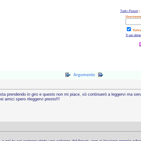
Tutti i Forum
|
Username
Salv
Ti sei dim
Argomento
i sta prendendo in giro e questo non mi piace, xò continuerò a leggervi ma senz
ei amici spero rileggervi presto!!!