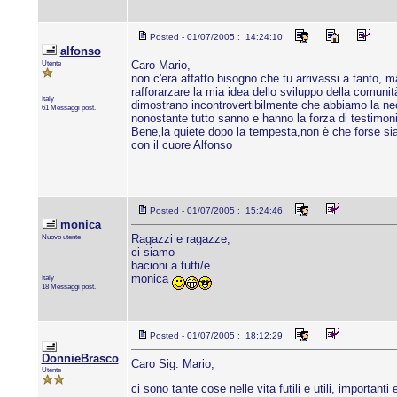
Posted - 01/07/2005 : 14:24:10
alfonso
Utente
Caro Mario,
non c'era affatto bisogno che tu arrivassi a tanto,
rafforarzare la mia idea dello sviluppo della comunit
Italy
dimostrano incontrovertibilmente che abbiamo la nece
61 Messaggi post.
nonostante tutto sanno e hanno la forza di testimonia
Bene,la quiete dopo la tempesta,non è che forse si
con il cuore Alfonso
Posted - 01/07/2005 : 15:24:46
monica
Nuovo utente
Ragazzi e ragazze,
ci siamo
bacioni a tutti/e
monica
Italy
18 Messaggi post.
Posted - 01/07/2005 : 18:12:29
DonnieBrasco
Caro Sig. Mario,
Utente
ci sono tante cose nelle vita futili e utili, importa