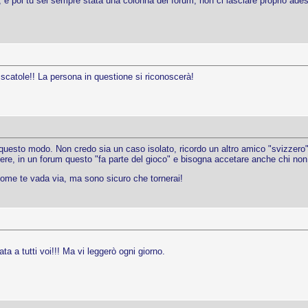
, e poi tu sei sempre stata una colonna del forum, non ci lasciare proprio ade
 scatole!! La persona in questione si riconoscerà!
questo modo. Non credo sia un caso isolato, ricordo un altro amico "svizzero" (
ere, in un forum questo "fa parte del gioco" e bisogna accetare anche chi no
ome te vada via, ma sono sicuro che tornerai!
 a tutti voi!!! Ma vi leggerò ogni giorno.