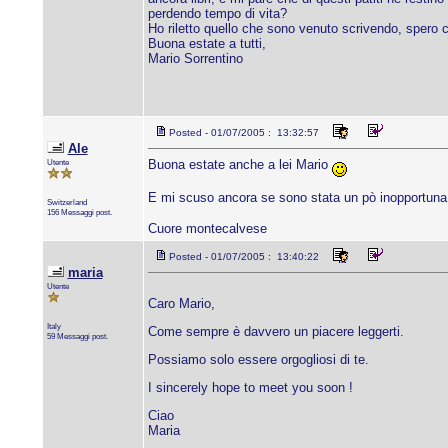
perdendo tempo di vita?
Ho riletto quello che sono venuto scrivendo, spero c
Buona estate a tutti,
Mario Sorrentino
Posted - 01/07/2005 : 13:32:57
Ale
Utente
Buona estate anche a lei Mario
E mi scuso ancora se sono stata un pò inopportuna
Switzerland
156 Messaggi post.
Cuore montecalvese
Posted - 01/07/2005 : 13:40:22
maria
Utente
Caro Mario,
Italy
Come sempre è davvero un piacere leggerti.
59 Messaggi post.
Possiamo solo essere orgogliosi di te.
I sincerely hope to meet you soon !
Ciao
Maria