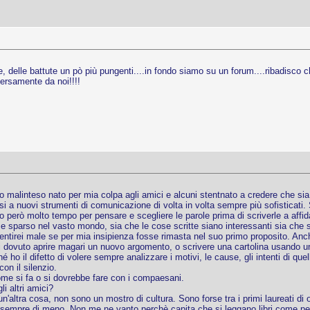
, delle battute un pò più pungenti....in fondo siamo su un forum....ribadisco
ersamente da noi!!!!
o malinteso nato per mia colpa agli amici e alcuni stentnato a credere che sia
a nuovi strumenti di comunicazione di volta in volta sempre più sofisticati. So
o però molto tempo per pensare e scegliere le parole prima di scriverle a affid
 e sparso nel vasto mondo, sia che le cose scritte siano interessanti sia che s
entirei male se per mia insipienza fosse rimasta nel suo primo proposito. Anc
rei dovuto aprire magari un nuovo argomento, o scrivere una cartolina usando 
 ho il difetto di volere sempre analizzare i motivi, le cause, gli intenti di qu
on il silenzio.
ome si fa o si dovrebbe fare con i compaesani.
i altri amici?
n'altra cosa, non sono un mostro di cultura. Sono forse tra i primi laureati d
no sempre di meno. Non me ne vanto perchè capita che si leggano libri come per 