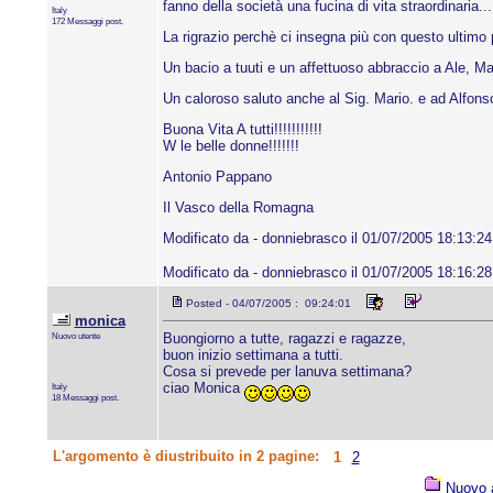
fanno della società una fucina di vita straordinaria...
Italy
172 Messaggi post.
La rigrazio perchè ci insegna più con questo ultimo p
Un bacio a tuuti e un affettuoso abbraccio a Ale, Ma
Un caloroso saluto anche al Sig. Mario. e ad Alfonso,
Buona Vita A tutti!!!!!!!!!!!
W le belle donne!!!!!!!
Antonio Pappano
Il Vasco della Romagna
Modificato da - donniebrasco il 01/07/2005 18:13:24
Modificato da - donniebrasco il 01/07/2005 18:16:28
Posted - 04/07/2005 : 09:24:01
monica
Nuovo utente
Buongiorno a tutte, ragazzi e ragazze,
buon inizio settimana a tutti.
Cosa si prevede per lanuva settimana?
ciao Monica
Italy
18 Messaggi post.
L'argomento è diustribuito in 2 pagine:
1
2
Nuovo 