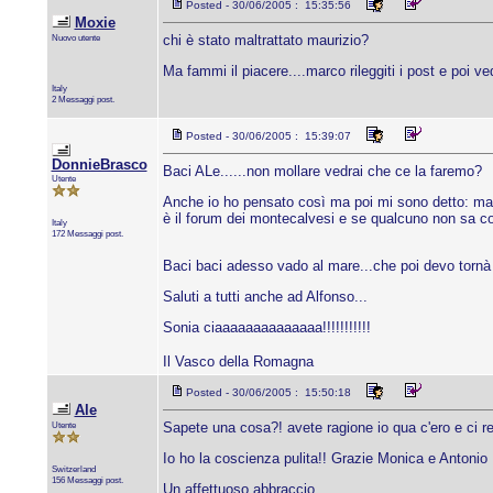
Posted - 30/06/2005 : 15:35:56
Moxie
Nuovo utente
chi è stato maltrattato maurizio?
Ma fammi il piacere....marco rileggiti i post e poi ved
Italy
2 Messaggi post.
Posted - 30/06/2005 : 15:39:07
DonnieBrasco
Baci ALe......non mollare vedrai che ce la faremo?
Utente
Anche io ho pensato così ma poi mi sono detto: ma
è il forum dei montecalvesi e se qualcuno non sa cos
Italy
172 Messaggi post.
Baci baci adesso vado al mare...che poi devo tornà ad
Saluti a tutti anche ad Alfonso...
Sonia ciaaaaaaaaaaaaaa!!!!!!!!!!!
Il Vasco della Romagna
Posted - 30/06/2005 : 15:50:18
Ale
Utente
Sapete una cosa?! avete ragione io qua c'ero e ci res
Io ho la coscienza pulita!! Grazie Monica e Antonio
Switzerland
156 Messaggi post.
Un affettuoso abbraccio