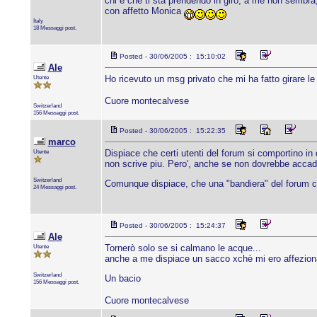
chi è che ti stà prendendo in giro, a me non sembra
con affetto Monica
Italy
18 Messaggi post.
Posted - 30/06/2005 : 15:10:02
Ale
Utente
Ho ricevuto un msg privato che mi ha fatto girare le
Cuore montecalvese
Switzerland
156 Messaggi post.
Posted - 30/06/2005 : 15:22:35
marco
Utente
Dispiace che certi utenti del forum si comportino in 
non scrive piu. Pero', anche se non dovrebbe accad
Switzerland
Comunque dispiace, che una "bandiera" del forum c
24 Messaggi post.
Posted - 30/06/2005 : 15:24:37
Ale
Utente
Tornerò solo se si calmano le acque...
anche a me dispiace un sacco xchè mi ero affezionata
Switzerland
Un bacio
156 Messaggi post.
Cuore montecalvese