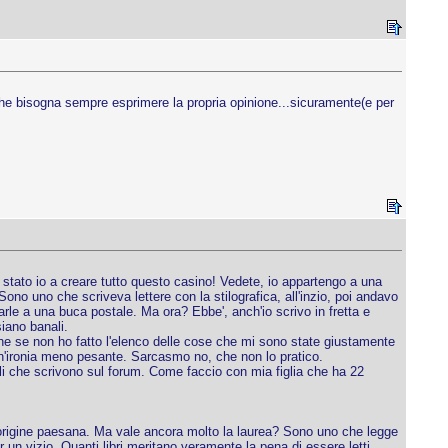
 che bisogna sempre esprimere la propria opinione...sicuramente(e per
 stato io a creare tutto questo casino! Vedete, io appartengo a una
no uno che scriveva lettere con la stilografica, all'inzio, poi andavo
arle a una buca postale. Ma ora? Ebbe', anch'io scrivo in fretta e
iano banali.
he se non ho fatto l'elenco delle cose che mi sono state giustamente
un'ironia meno pesante. Sarcasmo no, che non lo pratico.
elli che scrivono sul forum. Come faccio con mia figlia che ha 22
i origine paesana. Ma vale ancora molto la laurea? Sono uno che legge
un vizio. Quanti libri meritano veramente la pena di essere letti,