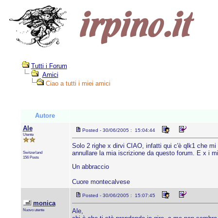
Tutti i Forum
Amici
Ciao a tutti i miei amici
Autore
Ale
Posted - 30/06/2005 : 15:04:44
Utente
Solo 2 righe x dirvi CIAO, infatti qui c'è qlk1 che m
annullare la mia iscrizione da questo forum. E x i mi
Switzerland
156 Posts
Un abbraccio
Cuore montecalvese
Posted - 30/06/2005 : 15:07:45
monica
Nuovo utente
Ale,